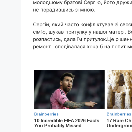
молодшому братові Сергію, його дружині
не порадившись зі мною.
Сергій, який часто конфліктував зі св
сім’ю, шукав притулку у нашої матері. 
розпастись, дала їм притулок.Це рішен
ремонт і сподівалася хоча б на попит м