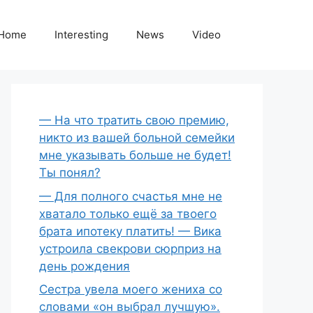
Home
Interesting
News
Video
— На что тратить свою премию,
никто из вашей больной семейки
мне указывать больше не будет!
Ты понял?
— Для полного счастья мне не
хватало только ещё за твоего
брата ипотеку платить! — Вика
устроила свекрови сюрприз на
день рождения
Сестра увела моего жениха со
словами «он выбрал лучшую».