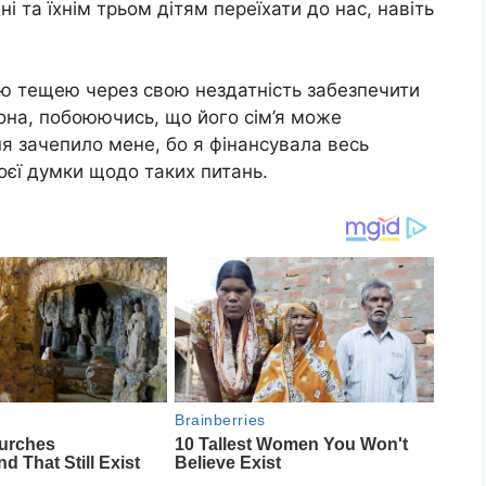
 та їхнім трьом дітям переїхати до нас, навіть
оєю тещею через свою нездатність забезпечити
Вона, побоюючись, що його сім’я може
ня зачепило мене, бо я фінансувала весь
оєї думки щодо таких питань.