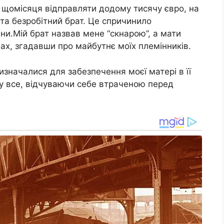
щомісяця відправляти додому тисячу євро, на
та безробітний брат. Це спричинило
ини.Мій брат назвав мене “скнарою”, а мати
дах, згадавши про майбутнє моїх племінників.
изначалися для забезпечення моєї матері в її
іву все, відчуваючи себе втраченою перед