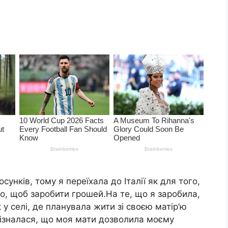
осунків, тому я переїхала до Італії як для того,
го, щоб заробити грошей.На те, що я заробила,
у селі, де планувала жити зі своєю матір’ю
ізналася, що моя мати дозволила моєму