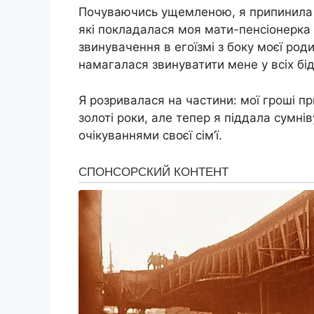
Почуваючись ущемленою, я припинила 
які покладалася моя мати-пенсіонерка 
звинувачення в егоїзмі з боку моєї род
намагалася звинуватити мене у всіх бі
Я розривалася на частини: мої гроші пр
золоті роки, але тепер я піддала сумн
очікуваннями своєї сім’ї.