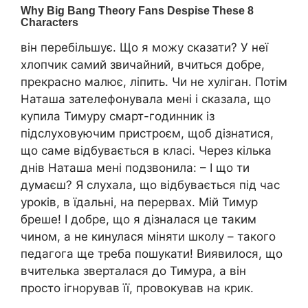
він перебільшує. Що я можу сказати? У неї
хлопчик самий звичайний, вчиться добре,
прекрасно малює, ліпить. Чи не хуліган. Потім
Наташа зателефонувала мені і сказала, що
купила Тимуру смарт-годинник із
підслуховуючим пристроєм, щоб дізнатися,
що саме відбувається в класі. Через кілька
днів Наташа мені подзвонила: – І що ти
думаєш? Я слухала, що відбувається під час
уроків, в їдальні, на перервах. Мій Тимур
бреше! І добре, що я дізналася це таким
чином, а не кинулася міняти школу – такого
педагога ще треба пошукати! Виявилося, що
вчителька зверталася до Тимура, а він
просто ігнорував її, провокував на крик.