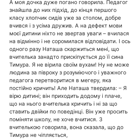
А моя дочка дуже погано говорила. Педагог
знайшла до них підхід, до кінця першого
класу хлопчик сидів уже за столом, добре
вчився і з усіма дружив. А на дефект мови
моєї дитини ніхто не звертав уваги – вчилася
на відмінно і не соромилася відповідати. І ось
одного разу Наташа скаржиться мені, що
вчителька занадто прискіпується до її сина
Тимура. Я не вірила своїм вухам! Ну не може
людина за півроку з розуміючого і уважного
педагога перетворитися в мегеру, яка
постійно кричить! Але Наташа твердила: – Я
вірю дитині; він приходить додому і плаче,
що на нього вчителька кричить і ні за що
ставить двійки по поведінці. Він уже просить
поміняти школу, не хоче вчитися. З
вчителькою говорила, вона сказала, що до
Тимура не чіпляється,