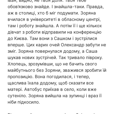
Іван, видно, не твоя доля. Твоя тебе
обов’язково знайде. І знайшла-таки. Правда,
аж в столиці, хто б міг подумати. Зоряна
вчилася в університеті в обласному центрі,
там і роботу знайшла. А потім її і ще кількох
дівчат з роботи відправили на конференцію
до Києва. Там вони з Сашком і зустрілися
вперше. Цих карих очей Олександр забути не
зміг. Зоряна повернулася додому, а Саша
шукав нових зустрічей. Так тривало півроку.
Хлопець, зрозумівши, що не бачить свого
майбутнього без Зоряни, зважився зробити їй
пропозицію. Вона погодилася, і тепер,
щаслива їхала додому, щоб сказати все
матері. Автобус приїхав в село, коли вже
сутеніло. Зоряна вийшла на зупинці і враз її
ніби підкосило.