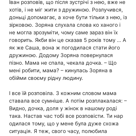
Іван розповів, що після зустрічі з нею, вже не
хотів, і не міг жити з дружиною. Розлучився,
доньці допомагає, а хоче бути тільки з нею, із
зірковою. Зоряна слухала слова ко ханого і
не могла зрозуміти, чому саме зараз він їх
говорить. Якби він це сказав 5 років тому … А
як же Саша, вона ж погодилася стати його
дружиною. Додому Зоряна повернулася
пізно. Мама не спала, чекала дочка. – Що
мені робити, мама? – кинулась Зоряна в
обійми своєму рідну людину.
І все їй розповіла. З кожним словом мама
ставала все сумніше. А потім розплакалася: –
Видно, дочка, доля у жінок в нашому роді
така. Настав час тобі все розповісти. Ти нар
одилася тому, що у мене була дуже схожа
ситуація. Я теж, свого часу, полюбила