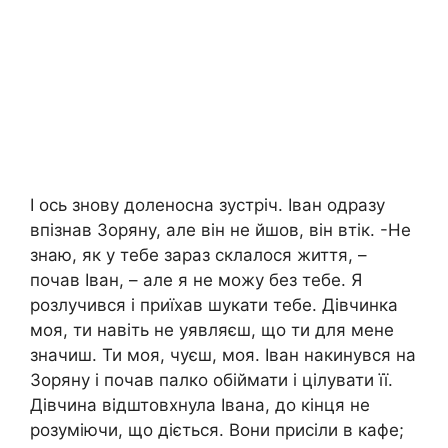
І ось знову доленосна зустріч. Іван одразу
впізнав Зоряну, але він не йшов, він втік. -Не
знаю, як у тебе зараз склалося життя, –
почав Іван, – але я не можу без тебе. Я
розлучився і приїхав шукати тебе. Дівчинка
моя, ти навіть не уявляєш, що ти для мене
значиш. Ти моя, чуєш, моя. Іван накинувся на
Зоряну і почав палко обіймати і цілувати її.
Дівчина відштовхнула Івана, до кінця не
розуміючи, що діється. Вони присіли в кафе;