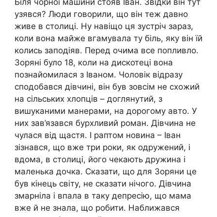
Біля чорної машини стояв Іван. Звідки він тут
узявся? Люди говорили, що він теж давно
живе в столиці. Ну навіщо ця зустріч зараз,
коли вона майже вгамувала ту біль, яку він їй
колись заподіяв. Перед очима все попливло.
Зоряні було 18, коли на дискотеці вона
познайомилася з Іваном. Чоловік відразу
сподобався дівчині, він був зовсім не схожий
на сільських хлопців – доглянутий, з
вишуканими манерами, на дорогому авто. У
них зав’язався бурхливий роман. Дівчина не
чулася від щастя. І раптом новина – Іван
зізнався, що вже три роки, як одружений, і
вдома, в столиці, його чекають дружина і
маленька дочка. Сказати, що для Зоряни це
був кінець світу, не сказати нічого. Дівчина
змарніла і впала в таку депресію, що мама
вже й не знала, що робити. Наближався