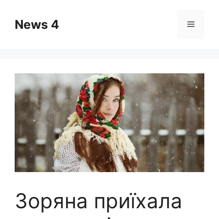
Skip
to
News 4
Menu
content
Зоряна приїхала