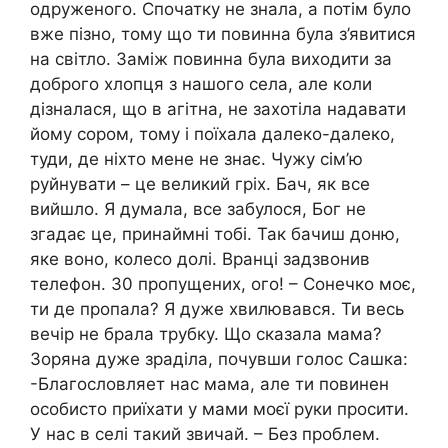
одруженого. Спочатку не знала, а потім було
вже пізно, тому що ти повинна була з’явитися
на світло. Заміж повинна була виходити за
доброго хлопця з нашого села, але коли
дізналася, що в агітна, не захотіла надавати
йому сором, тому і поїхала далеко-далеко,
туди, де ніхто мене не знає. Чужу сім’ю
руйнувати – це великий гріх. Бач, як все
вийшло. Я думала, все забулося, Бог не
згадає це, принаймні тобі. Так бачиш доню,
яке воно, колесо долі. Вранці задзвонив
телефон. 30 пропущених, ого! – Сонечко моє,
ти де пропала? Я дуже хвилювався. Ти весь
вечір не брала трубку. Що сказала мама?
Зоряна дуже зраділа, почувши голос Сашка:
-Благословляет нас мама, але ти повинен
особисто приїхати у мами моєї руки просити.
У нас в селі такий звичай. – Без проблем.