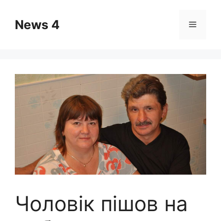
Skip
to
News 4
Menu
content
Чоловік пішов на