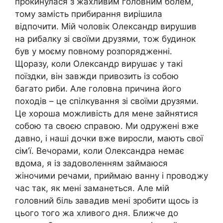
прокинулася з жахливим головним болем,
тому замість прибирання вирішила
відпочити. Мій чоловік Олександр вирушив
на рибалку зі своїми друзями, тож будинок
був у моєму повному розпорядженні.
Щоразу, коли Олександр вирушає у такі
поїздки, він завжди привозить із собою
багато риби. Але головна причина його
походів – це спілкування зі своїми друзями.
Це хороша можливість для мене зайнятися
собою та своєю справою. Ми одружені вже
давно, і наші дочки вже виросли, мають свої
сім’ї. Вечорами, коли Олександра немає
вдома, я із задоволенням займаюся
жіночими речами, приймаю ванну і проводжу
час так, як мені заманеться. Але мій
головний біль завадив мені зробити щось із
цього того жа хливого дня. Ближче до