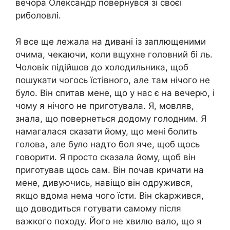
вечора Олександр повернувся зі своєї
риболовлі.
Я все ще лежала на дивані із заплющеними
очима, чекаючи, коли вщухне головний бі ль.
Чоловік підійшов до холодильника, щоб
пошукати чогось їстівного, але там нічого не
було. Він спитав мене, що у нас є на вечерю, і
чому я нічого не приготувала. Я, мовляв,
знала, що повернеться додому голодним. Я
намагалася сказати йому, що мені болить
голова, але було надто бол яче, щоб щось
говорити. Я просто сказала йому, щоб він
приготував щось сам. Він почав кричати на
мене, дивуючись, навіщо він одружився,
якщо вдома нема чого їсти. Він сkаржився,
що доводиться готувати самому після
важкого походу. Його не хвилю вало, що я