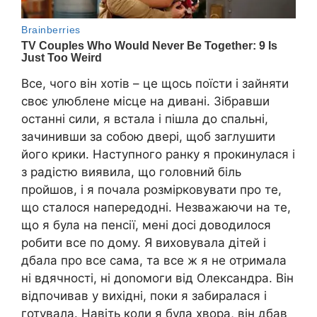
Все, чого він хотів – це щось поїсти і зайняти
своє улюблене місце на дивані. Зібравши
останні сили, я встала і пішла до спальні,
зачинивши за собою двері, щоб заглушити
його крики. Наступного ранку я прокинулася і
з радістю виявила, що головний біль
пройшов, і я почала розмірковувати про те,
що сталося напередодні. Незважаючи на те,
що я була на пенсії, мені досі доводилося
робити все по дому. Я виховувала дітей і
дбала про все сама, та все ж я не отримала
ні вдячності, ні доnомоги від Олександра. Він
відпочивав у вихідні, поки я забиралася і
готувала. Навіть коли я була хвора, він дбав