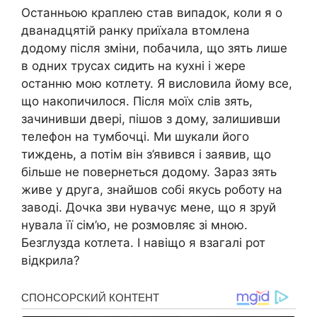
Останньою краплею став випадок, коли я о
дванадцятій ранку приїхала втомлена
додому після зміни, побачила, що зять лише
в одних трусах сидить на кухні і жере
останню мою котлету. Я висловила йому все,
що накопичилося. Після моїх слів зять,
зачинивши двері, пішов з дому, залишивши
телефон на тумбочці. Ми шукали його
тиждень, а потім він з’явився і заявив, що
більше не повернеться додому. Зараз зять
живе у друга, знайшов собі якусь роботу на
заводі. Дочка зви нувачує мене, що я зруй
нувала її сім’ю, не розмовляє зі мною.
Безглузда котлета. І навіщо я взагалі рот
відкрила?