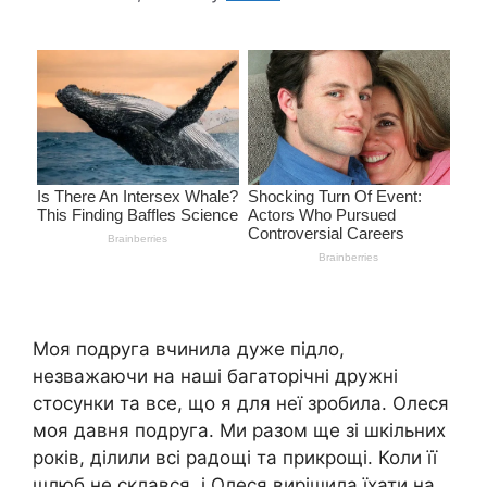
Моя подруга вчинила дуже підло,
незважаючи на наші багаторічні дружні
стосунки та все, що я для неї зробила. Олеся
моя давня подруга. Ми разом ще зі шкільних
років, ділили всі радощі та прикрощі. Коли її
шлюб не склався, і Олеся вирішила їхати на