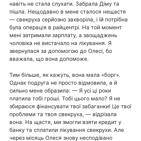
навіть не стала слухати. Забрала Діму та
пішла. Нещодавно в мене сталося нещастя
— свекруха серйозно захворіла, і їй потрібна
була операція в райцентрі. На той момент
мені затримали зарплату, а заощаджень
чоловіка не вистачало на лікування. Я
звернулася за допомогою до Олесі, бо
вважала, що вона допоможе.
Тим більше, як кажуть, вона мала «борг».
Однак подруга не просто відмовила, а й
сильно мене образила: — Я усі ці роки
платила тобі гроші. Тобі цього мало? Я не
збираюся фінансувати твої забаганки! Це твої
проблеми та твоя свекруха, — відрізала
вона. На щастя, ми змогли взяти кредит у
банку та сплатили лікування свекрухи. Але
через місяць Олеся знову несподівано