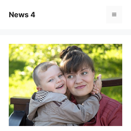
Skip
to
News 4
Menu
content