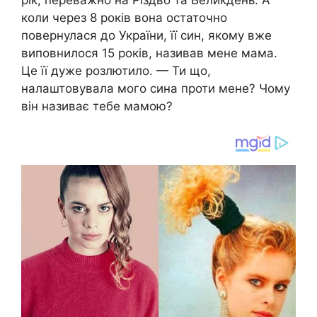
рік, переважно на Різдво та Великдень. А
коли через 8 років вона остаточно
повернулася до України, її син, якому вже
виповнилося 15 років, називав мене мама.
Це її дуже розлютило. — Ти що,
налаштовувала мого сина проти мене? Чому
він називає тебе мамою?