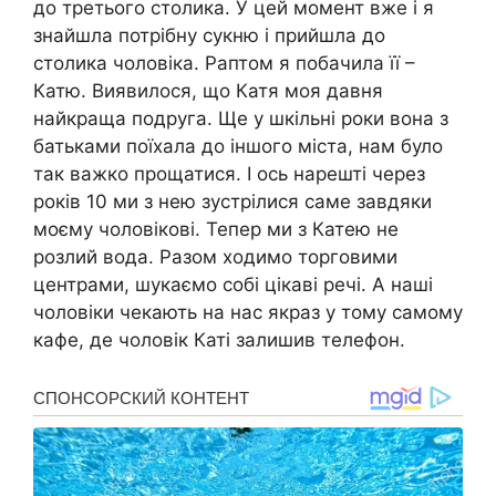
до третього столика. У цей момент вже і я
знайшла потрібну сукню і прийшла до
столика чоловіка. Раптом я побачила її –
Катю. Виявилося, що Катя моя давня
найкраща подруга. Ще у шкільні роки вона з
батьками поїхала до іншого міста, нам було
так важко прощатися. І ось нарешті через
років 10 ми з нею зустрілися саме завдяки
моєму чоловікові. Тепер ми з Катею не
розлий вода. Разом ходимо торговими
центрами, шукаємо собі цікаві речі. А наші
чоловіки чекають на нас якраз у тому самому
кафе, де чоловік Каті залишив телефон.