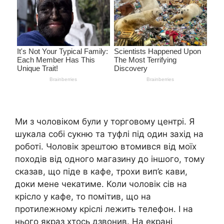
Ми з чоловіком були у торговому центрі. Я
шукала собі сукню та туфлі під один захід на
роботі. Чоловік зрештою втомився від моїх
походів від одного магазину до іншого, тому
сказав, що піде в кафе, трохи вип’є кави,
доки мене чекатиме. Коли чоловік сів на
крісло у кафе, то помітив, що на
протилежному кріслі лежить телефон. І на
нього якраз хтось дзвонив. На екрані