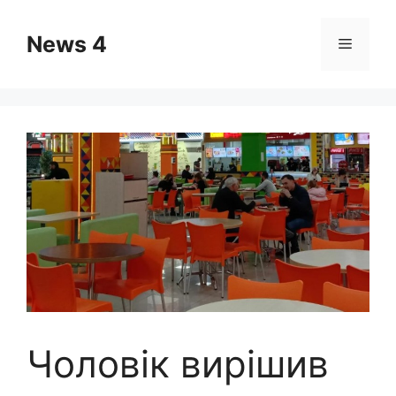
Skip
to
News 4
Menu
content
Чоловік вирішив