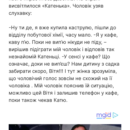
висвітлилося «Катенька». Чоловік узяв
слухавку:
-Ну ти де, я вже купила каструлю, пішли до
відділу побутової хімії, часу мало. -Я у кафе,
каву п’ю. Поки не вип’ю нікуди не піду, –
вирішив підіграти мій чоловік і відповів так
незнайомій Катеньці. -У сенсі у кафе? Що
означає, доки не вип’єш? Нам дитину з садка
забирати скоро, Вітя!!! І тут жінка зрозуміла,
що чоловічий голос зовсім не схожий на її
чоловіка . Мій чоловік пояснив їй ситуацію,
можливо цей Вітя і залишив телефон у кафе,
поки також чекав Катю.