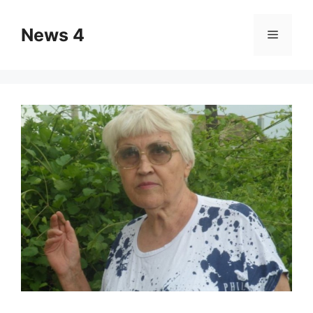
Skip
to
News 4
Menu
content