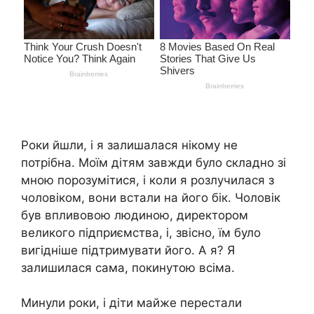
Роки йшли, і я залишалася нікому не
потрібна. Моїм дітям завжди було складно зі
мною порозумітися, і коли я розлучилася з
чоловіком, вони встали на його бік. Чоловік
був впливовою людиною, директором
великого підприємства, і, звісно, їм було
вигідніше підтримувати його. А я? Я
залишилася сама, покинутою всіма.
Минули роки, і діти майже перестали