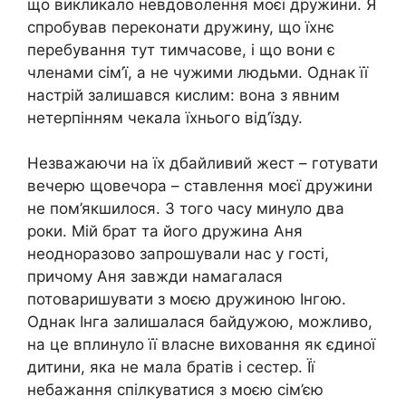
що викликало невдоволення моєї дружини. Я
спробував переконати дружину, що їхнє
перебування тут тимчасове, і що вони є
членами сім’ї, а не чужими людьми. Однак її
настрій залишався кислим: вона з явним
нетерпінням чекала їхнього від’їзду.
Незважаючи на їх дбайливий жест – готувати
вечерю щовечора – ставлення моєї дружини
не пом’якшилося. З того часу минуло два
роки. Мій брат та його дружина Аня
неодноразово запрошували нас у гості,
причому Аня завжди намагалася
потоваришувати з моєю дружиною Інгою.
Однак Інга залишалася байдужою, можливо,
на це вплинуло її власне виховання як єдиної
дитини, яка не мала братів і сестер. Її
небажання спілкуватися з моєю сім’єю