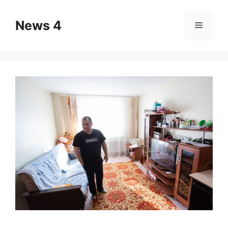
Skip
to
News 4
Menu
content