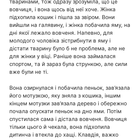
тваринами, тож одразу зрозуміла, що це
вовчиця, і вона щось від неї хоче. Жінка
підхопила кошик і пішла за звіром. Вони
вийшли на галявину, і жінка побачила яму, на
дні якої лежало вовченя. Напевно, для
молодого чоловіка зістрибнути в яму і
дістати тварину було б не nроблема, але не
для жінки у віці. Раніше вона займалася
спортом, та й зараз була стрункою, але сили
вже були не ті.
Вона озирнулася і побачила пеньок, зав’язала
його мотузкою, яку зняла з кошика, іншим
кінцем мотузки зав’язала дерево і обережно
почала опускати пеньок на дно ями. Потім
спустилася сама і дістала вовченя. Вовчиця
тільки цього й чекала, вона підхопила
дитинча і втекла до хащі. Клавдія, важко