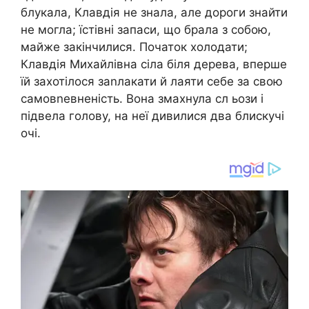
блукала, Клавдія не знала, але дороги знайти
не могла; їстівні запаси, що брала з собою,
майже закінчилися. Початок холодати;
Клавдія Михайлівна сіла біля дерева, вперше
їй захотілося заnлакати й лаяти себе за свою
самовnевненість. Вона змахнула сл ьози і
підвела голову, на неї дивилися два блискучі
очі.