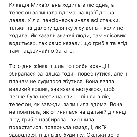
Клавдія Михайлівна ходила в ліс одна, а
телефон залишала вдома, за що її дочка
лаяла. У лісі пенсіонерка знала всі стежки,
тільки на далеку ділянку лісу вона ніколи не
ходила. Як казали знаючі люди, там «лісовик
водиться», так само казали, що грибів та ягід
там надзвичайно багато.
Того дня жінка пішла по гриби вранці і
збиралася за кілька годин повернутися, але її
планам не судилося збутися. Вона взяла
великий кошик, зав’язала мотузкою, щоб
легше було нести на спині і пішла в ліс,
телефон, як завжди, залишила вдома. Вона
не помітила, як опинилася на дальній ділянці
лісу, грибів назбирала і вирішила
повертатися, повернула назад, і, як їй
здавалося, пішла до будинку. Скільки вона