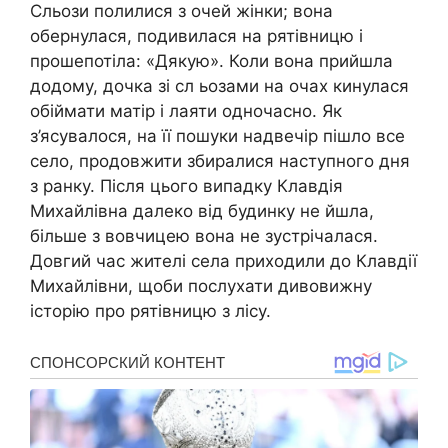
Сльози полилися з очей жінки; вона
обернулася, подивилася на рятівницю і
прошепотіла: «Дякую». Коли вона прийшла
додому, дочка зі сл ьозами на очах кинулася
обіймати матір і лаяти одночасно. Як
з’ясувалося, на її пошуки надвечір пішло все
село, продовжити збиралися наступного дня
з ранку. Після цього випадку Клавдія
Михайлівна далеко від будинку не йшла,
більше з вовчицею вона не зустрічалася.
Довгий час жителі села приходили до Клавдії
Михайлівни, щоби послухати дивовижну
історію про рятівницю з лісу.