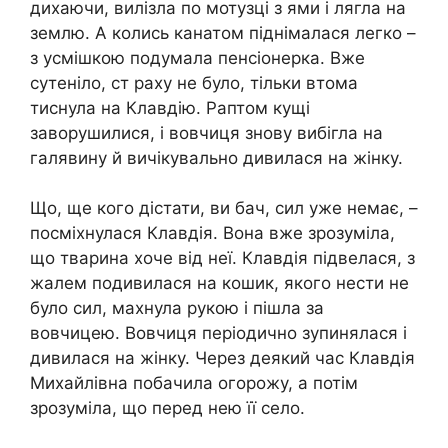
дихаючи, вилізла по мотузці з ями і лягла на
землю. А колись канатом піднімалася легко –
з усмішкою подумала пенсіонерка. Вже
сутеніло, ст раху не було, тільки втома
тиснула на Клавдію. Раптом кущі
заворушилися, і вовчиця знову вибігла на
галявину й вичікувально дивилася на жінку.
Що, ще кого дістати, ви бач, сил уже немає, –
посміхнулася Клавдія. Вона вже зрозуміла,
що тварина хоче від неї. Клавдія підвелася, з
жалем подивилася на кошик, якого нести не
було сил, махнула рукою і пішла за
вовчицею. Вовчиця періодично зупинялася і
дивилася на жінку. Через деякий час Клавдія
Михайлівна побачила огорожу, а потім
зрозуміла, що перед нею її село.