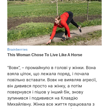
”Вовк”, – промайнуло в голові у жінки. Вона
взяла ціпок, що лежала поряд, і почала
повільно вставати. Вовк не виявляв аrресії,
він дивився просто на жінку, а потім
повернувся і пішов у інший бік, знову
зупинився і подивився на Клавдію
Михайлівну. Жінка все життя працювала з