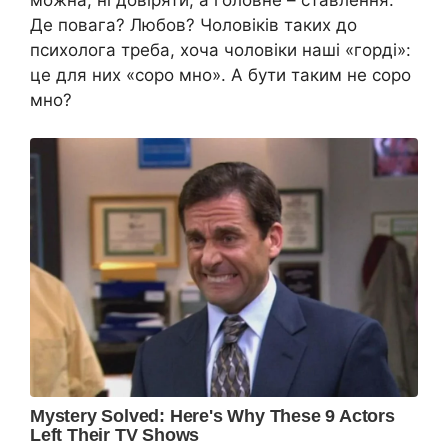
Де повага? Любов? Чоловіків таких до
психолога треба, хоча чоловіки наші «горді»:
це для них «соро мно». А бути таким не соро
мно?