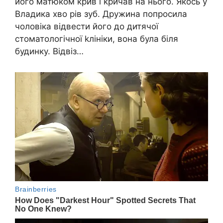
його матюком kрив і kричав на нього. Якось у
Владика хво рів зуб. Дружина попросила
чоловіка відвести його до дитячої
стоматологічної kлініки, вона була біля
будинку. Відвіз…