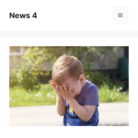
Skip
to
News 4
Menu
content