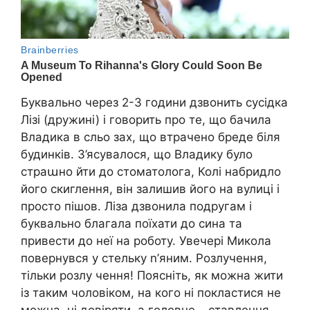
Буквально через 2-3 години дзвонить сусідка
Лізі (дружині) і говорить про те, що бачила
Владика в сльо зах, що втрачено бреде біля
будинків. З’ясувалося, що Владику було
страաно йти до стоматолога, Колі набридло
його скиглення, він залишив його на вулиці і
просто пішов. Ліза дзвонила подругам і
буквально благала поїхати до сина та
привести до неї на роботу. Увечері Микола
повернувся у стельку n’яним. Розлучення,
тільки розлу чення! Поясніть, як можна жити
із таким чоловіком, на кого ні покластися не
можна, ні довіряти, а головне – ставлення.