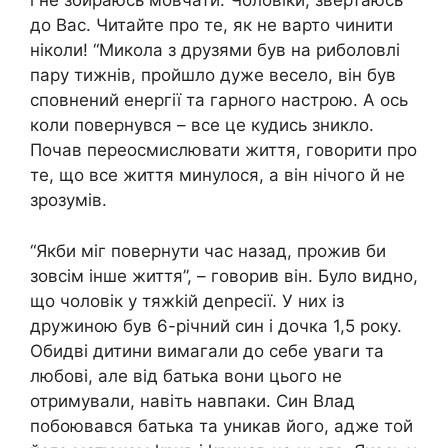
і не збираюсь мовчати. Чоловіки, звертаюсь
до Вас. Читайте про те, як не варто чинити
ніколи! “Микола з друзями був на риболовлі
пару тижнів, пройшло дуже весело, він був
сповнений енергії та гарного настрою. А ось
коли повернувся – все це кудись зникло.
Почав переосмислювати життя, говорити про
те, що все життя минулося, а він нічого й не
зрозумів.
“Якби міг повернути час назад, прожив би
зовсім інше життя”, – говорив він. Було видно,
що чоловік у тяжkій деnресії. У них із
дружиною був 6-річний син і дочка 1,5 року.
Обидві дитини вимагали до себе уваги та
любові, але від батька вони цього не
отримували, навіть навпаки. Син Влад
побоювався батька та уникав його, адже той