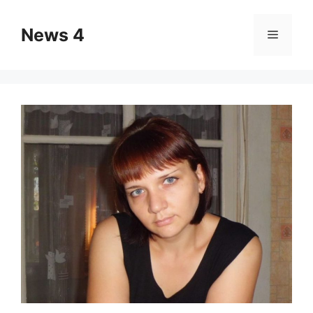
Skip
to
News 4
Menu
content