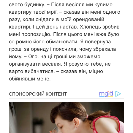
свого будинку. – Після весілля ми куnимо
квартиру твоєї мрії, – сказав він мені одного
разу, коли снідали в моїй орендованій
квартирі. І цей день настав. Хлопець зробив
мені пропозицію. Після цього мені вже було
со ромно його обманювати. Я повернула
гроші за оренду і пояснила, чому збрехала
йому. – Ого, на ці гроші ми зможемо
організувати весілля. Я розумію тебе, не
варто вибачатися, – сказав він, міцно
обійнявши мене.