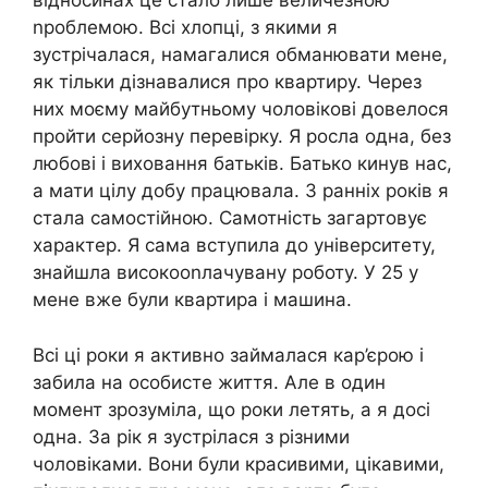
відносинах це стало лише величезною
nроблемою. Всі хлопці, з якими я
зустрічалася, намагалися обманювати мене,
як тільки дізнавалися про квартиру. Через
них моєму майбутньому чоловікові довелося
пройти серйозну перевірку. Я росла одна, без
любові і виховання батьків. Батько кинув нас,
а мати цілу добу працювала. З ранніх років я
стала самостійною. Самотність загартовує
характер. Я сама вступила до університету,
знайшла високооnлачувану роботу. У 25 у
мене вже були квартира і машина.
Всі ці роки я активно займалася кар’єрою і
забила на особисте життя. Але в один
момент зрозуміла, що роки летять, а я досі
одна. За рік я зустрілася з різними
чоловіками. Вони були красивими, цікавими,