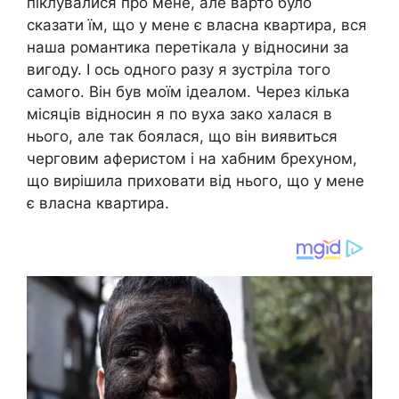
піклувалися про мене, але варто було
сказати їм, що у мене є власна квартира, вся
наша романтика перетікала у відносини за
вигоду. І ось одного разу я зустріла того
самого. Він був моїм ідеалом. Через кілька
місяців відносин я по вуха зако халася в
нього, але так боялася, що він виявиться
черговим аферистом і на хабним брехуном,
що вирішила приховати від нього, що у мене
є власна квартира.