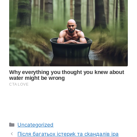
Categories
Uncategorized
Після багатьох істериk та сkандалів іра