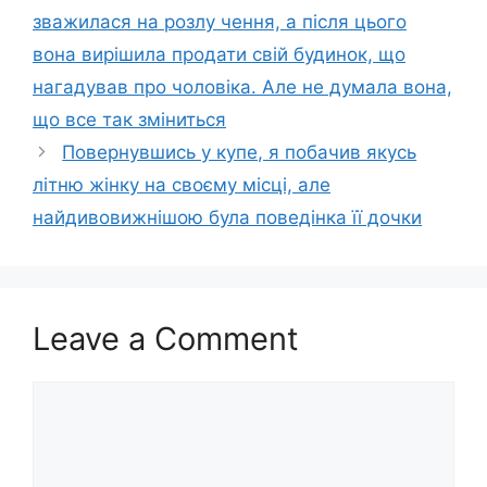
зважилася на розлу чення, а після цього
вона вирішила продати свій будинок, що
нагадував про чоловіка. Але не думала вона,
що все так зміниться
Повернувшись у купе, я побачив якусь
літню жінку на своєму місці, але
найдивовижнішою була поведінка її дочки
Leave a Comment
Comment