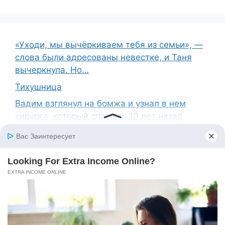
«Уходи, мы вычёркиваем тебя из семьи», —
слова были адресованы невестке, и Таня
вычеркнула. Но…
Тихушница
Вадим взглянул на бомжа и узнал в нем
хирурга, который спас его 10 лет назад
Лоскутки
Мы с мужем гуляли по пляжу, когда вдруг к
нему подбежала женщина и встала на
колени, произнеся его имя
© 2026 News 4
• Built with
GeneratePress