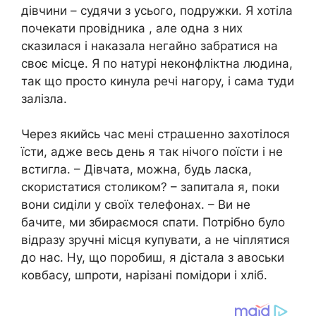
дівчини – судячи з усього, подружки. Я хотіла
почекати провідника , але одна з них
сказилася і наказала негайно забратися на
своє місце. Я по натурі неконфліктна людина,
так що просто кинула речі нагору, і сама туди
залізла.
Через якийсь час мені страաенно захотілося
їсти, адже весь день я так нічого поїсти і не
встигла. – Дівчата, можна, будь ласка,
скористатися столиком? – запитала я, поки
вони сиділи у своїх телефонах. – Ви не
бачите, ми збираємося спати. Потрібно було
відразу зручні місця купувати, а не чіплятися
до нас. Ну, що поробиш, я дістала з авоськи
ковбасу, шпроти, нарізані помідори і хліб.