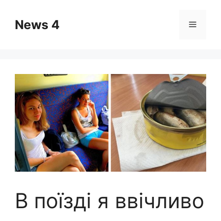
Skip
to
News 4
Menu
content
В поїзді я ввічливо