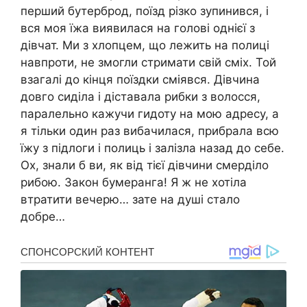
перший бутерброд, поїзд різко зупинився, і
вся моя їжа виявилася на голові однієї з
дівчат. Ми з хлопцем, що лежить на полиці
навпроти, не змогли стримати свій сміх. Той
взагалі до кінця поїздки сміявся. Дівчина
довго сиділа і діставала рибки з волосся,
паралельно кажучи гидоту на мою адресу, а
я тільки один раз вибачилася, прибрала всю
їжу з підлоги і полиць і залізла назад до себе.
Ох, знали б ви, як від тієї дівчини смерділо
рибою. Закон бумеранга! Я ж не хотіла
втратити вечерю… зате на душі стало
добре…