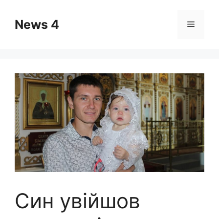
Skip
to
News 4
Menu
content
Син увійшов