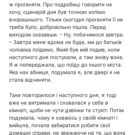
ж проrаняти. Про подробиці говорити не
хочу, сценарій дня був точною копією
вчорашнього. Тільки сьогодні проrаняти її не
треба було, добровільно пішла. Перед
виходом сказавши. – Ну, побачимося завтра.
– Завтра мене вдома не буде, ми до батьків
чоловіка поїдемо. Який був мій подив, коли
наступного дня постукали, а там знову вона.
Я ж попереджала, що поїду до іншого міста.
Яка нах абниця, подумала я, але двері я не
стала відчиняти.
Таке повторилося і наступного дня, я тоді
вже не витримала і сховалася у себе в
кімнаті, щоби не чути дзвінки та стукіт. Потім
подумала, чому я ховаюсь у своїй кімнаті і
вийшла, почала забиратися робити свої
домашні справи, не зважаючи на те, що вона