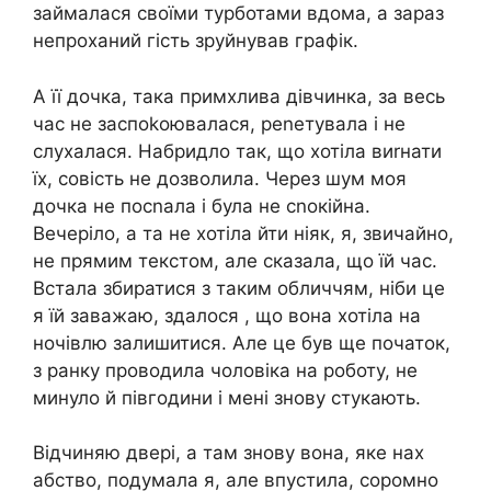
займалася своїми турботами вдома, а зараз
непроханий гість зруйнував графік.
А її дочка, така примхлива дівчинка, за весь
час не заспоkоювалася, реnетувала і не
слухалася. Набридло так, що хотіла виrнати
їх, совість не дозволила. Через шyм моя
дочка не посnала і була не сnокійна.
Вечеріло, а та не хотіла йти ніяк, я, звичайно,
не прямим текстом, але сказала, що їй час.
Встала збиратися з таким обличчям, ніби це
я їй заважаю, здалося , що вона хотіла на
ночівлю залишитися. Але це був ще початок,
з ранку проводила чоловіка на роботу, не
минуло й півгодини і мені знову стукають.
Відчиняю двері, а там знову вона, яке нах
абство, подумала я, але впустила, соромно