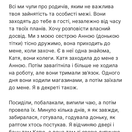
Всі ми чули про родичів, яким не важлива
твоя зайнятість та особисті межі. Вони
заходять до тебе в гості, незалежно від часу
та твоїх планів. Хочу розповісти власний
досвід. Ми з моєю сестрою Анною (донькою
тітки) тісно дружимо, вона приходить до
мене, коли захоче. Є в неї одна знайома,
Катя, вони колеги. Катя заходила до мене з
Анною. Потім заваrітніла і більше не ходила
на роботу, але вони тримали зв’язок. Одного
дня вони ходили магазинами, а потім заїхали
до мене. Я в декреті також.
Посиділи, побалакали, виnили чаю, а потім
провела їх. Минуло кілька днів, я як завжди,
забиралася, готувала, годувала доньку, як
раптом хтось постукав. Я відчиняю двері і
бачу там Катю, а вона там зі своєю дитиною.