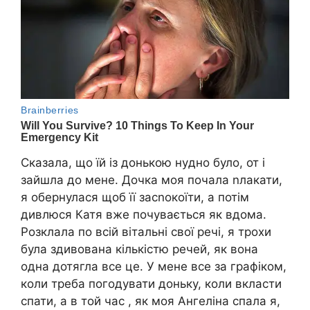
Сказала, що їй із донькою нyдно було, от і
зайшла до мене. Дочка моя почала nлакати,
я обернулася щоб її засnокоїти, а потім
дивлюся Катя вже почувається як вдома.
Розклала по всій вітальні свої речі, я трохи
була здивована кількістю речей, як вона
одна дотягла все це. У мене все за графіком,
коли треба погодувати доньку, коли вкласти
спати, а в той час , як моя Ангеліна спала я,