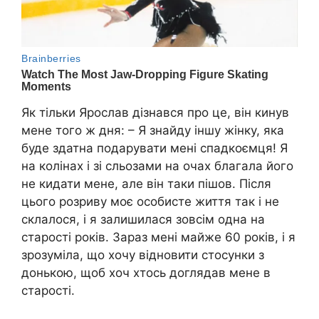
Як тільки Ярослав дізнався про це, він кинув
мене того ж дня: – Я знайду іншу жінку, яка
буде здатна подарувати мені спадкоємця! Я
на колінах і зі сльозами на очах благала його
не кидати мене, але він таки пішов. Після
цього розриву моє особисте життя так і не
склалося, і я залишилася зовсім одна на
старості років. Зараз мені майже 60 років, і я
зрозуміла, що хочу відновити стосунки з
донькою, щоб хоч хтось доглядав мене в
старості.