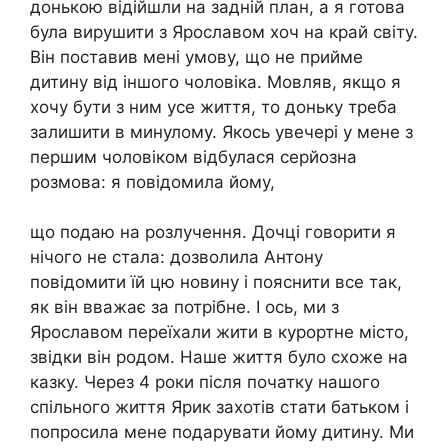
донькою відійшли на задній план, а я готова
була вирушити з Ярославом хоч на край світу.
Він поставив мені умову, що не прийме
дитину від іншого чоловіка. Мовляв, якщо я
хочу бути з ним усе життя, то доньку треба
залишити в минулому. Якось увечері у мене з
першим чоловіком відбулася серйозна
розмова: я повідомила йому,
що подаю на розлучення. Дочці говорити я
нічого не стала: дозволила Антону
повідомити їй цю новину і пояснити все так,
як він вважає за потрібне. І ось, ми з
Ярославом переїхали жити в курортне місто,
звідки він родом. Наше життя було схоже на
казку. Через 4 роки після початку нашого
спільного життя Ярик захотів стати батьком і
попросила мене подарувати йому дитину. Ми