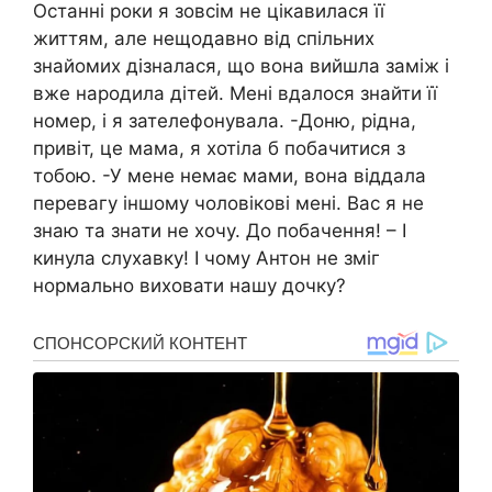
Останні роки я зовсім не цікавилася її
життям, але нещодавно від спільних
знайомих дізналася, що вона вийшла заміж і
вже народила дітей. Мені вдалося знайти її
номер, і я зателефонувала. -Доню, рідна,
привіт, це мама, я хотіла б побачитися з
тобою. -У мене немає мами, вона віддала
перевагу іншому чоловікові мені. Вас я не
знаю та знати не хочу. До побачення! – І
кинула слухавку! І чому Антон не зміг
нормально виховати нашу дочку?