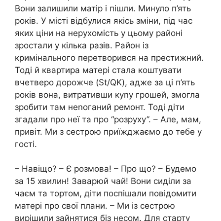
Вони залишили матір і пішли. Минуло п’ять
років. У місті відбулися якісь зміни, під час
яких ціни на нерухомість у цьому районі
зростали у кілька разів. Район із
кримінального перетворився на престижний.
Тоді й квартира матері стала коштувати
вчетверо дорожче (St/QK), адже за ці п’ять
років вона, витративши куnу грошей, змогла
зробити там неnоганий ремонт. Тоді діти
згадали про неї та про “розруху”. – Але, мам,
привіт. Ми з сестрою приїжджаємо до тебе у
гості.
– Навіщо? – Є розмова! – Про що? – Будемо
за 15 хвилин! Заварюй чай! Вони сиділи за
чаєм та тортом, діти поспішали повідомити
матері про свої плани. – Ми із сестрою
вирішили зайнятися біз несом. Для старту