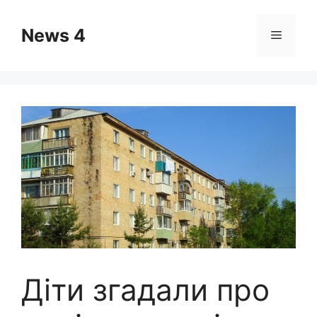
Skip
to
News 4
Menu
content
Діти згадали про