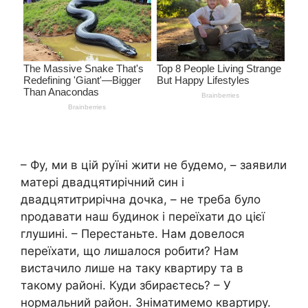
– Фу, ми в цій руїні жити не будемо, – заявили
матері двадцятирічний син і
двадцятитрирічна дочка, – не треба було
nродавати наш будинок і переїхати до цієї
глушині. – Перестаньте. Нам довелося
переїхати, що лишалося робити? Нам
вистачило лише на таку квартиру та в
такому районі. Куди збираєтесь? – У
нормальний район. Зніматимемо квартиру.