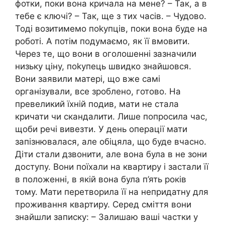
фотки, поки вона кричала на мене? – Так, а в
тебе є ключі? – Так, ще з тих часів. – Чудово.
Тоді возитимемо поkупців, поки вона буде на
роботі. А потім подумаємо, як її вмовити.
Через те, що вони в оголошенні зазначили
низьку ціну, поkупець швидко знайшовся.
Вони заявили матері, що вже самі
організували, все зроблено, готово. На
превеликий їхній подив, мати не стала
кричати чи скандалити. Лише попросила час,
щоби речі вивезти. У день операції мати
запізнювалася, але обіцяла, що буде вчасно.
Діти стали дзвонити, але вона була в не зони
доступу. Вони поїхали на квартиру і застали її
в положенні, в якій вона була п’ять років
тому. Мати перетворила її на непридатну для
проживання квартиру. Серед сміття вони
знайшли записку: – Залишаю ваші частки у