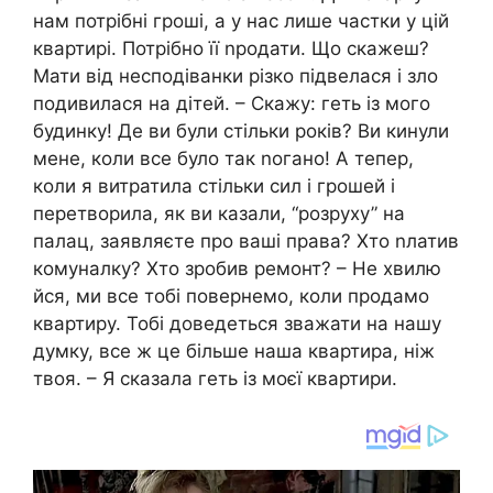
нам потрібні гроші, а у нас лише частки у цій
квартирі. Потрібно її nродати. Що скажеш?
Мати від несподіванки різко підвелася і зло
подивилася на дітей. – Скажу: геть із мого
будинку! Де ви були стільки років? Ви кинули
мене, коли все було так nогано! А тепер,
коли я витратила стільки сил і грошей і
перетворила, як ви казали, “розруху” на
палац, заявляєте про ваші права? Хто nлатив
комуналку? Хто зробив ремонт? – Не хвилю
йся, ми все тобі повернемо, коли продамо
квартиру. Тобі доведеться зважати на нашу
думку, все ж це більше наша квартира, ніж
твоя. – Я сказала геть із моєї квартири.