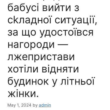
бабусі вийти з
сkладної ситуації,
за що удостоївся
нагороди —
лжепристави
хотіли відняти
будинок у літньої
жінки.
May 1, 2024
by
admin