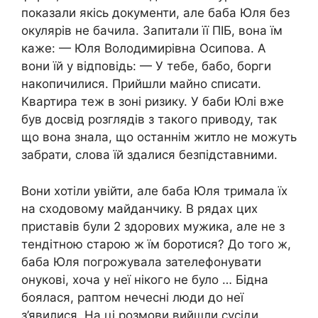
показали якісь документи, але баба Юля без
окулярів не бачила. Запитали її ПІБ, вона їм
каже: — Юля Володимирівна Осипова. А
вони їй у відповідь: — У тебе, бабо, борги
накопичилися. Прийшли майно списати.
Квартира теж в зоні ризику. У баби Юлі вже
був досвід розглядів з такого приводу, так
що вона знала, що останнім житло не можуть
забрати, слова їй здалися безпідставними.
Вони хотіли увійти, але баба Юля тримала їх
на сходовому майданчику. В рядах цих
приставів були 2 здорових мужика, але не з
тендітною старою ж їм боротися? До того ж,
баба Юля погрожувала зателефонувати
онукові, хоча у неї нікого не було … Бідна
боялася, раптом нечесні люди до неї
з’явилися. На ці розмови вийшли сусіди.