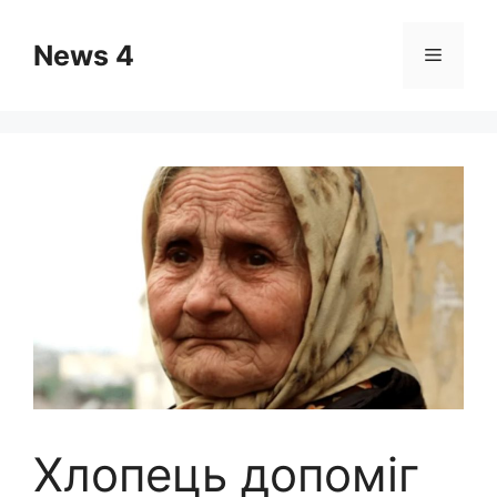
Skip
to
News 4
Menu
content
Хлопець допоміг