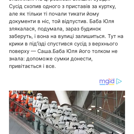
Сусід схопив одного з приставів за куртку,
але як тільки ті почали тикати йому
документи в ніс, той відпустив. Баба Юля
злякалася, подумала, зараз будинок
заберуть, і вона на вулиці залишиться. Тут на
крики в під’їзді спустився сусід з верхнього
поверху — Саша.Баба Юля його толком не
знала: допоможе сумки донести,
привітається і все.