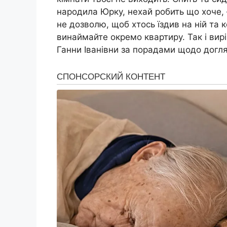
народила Юрку, нехай робить що хоче, 
не дозволю, щоб хтось їздив на ній та к
винаймайте окремо квартиру. Так і вирі
Ганни Іванівни за порадами щодо догл