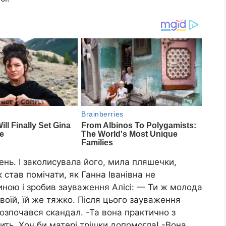
ень. І заколисувала його, мила пляшечки,
 став помічати, як Ганна Іванівна не
тиною і зробив зауваження Алісі: — Ти ж молода
своїй, їй же тяжко. Після цього зауваження
розпочався скандал. -Та вона практично з
дить. Хоч би матері трішки допомогла! -Вона