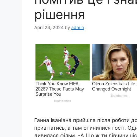
рішення
April 23, 2024
by
admin
Ганна Іванівна прийшла після роботи д
привітатись, а там опинилися гості. Од
дивилася фільм. -А Що ж ти дівчину 