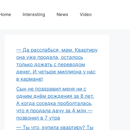
Home
Interesting
News
Video
— Да расслабься, мам. Квартиру
она уже продала, осталось
только дожать с переводом
денег. И четыре миллиона у нас
в кармане!
Сын не поздравил меня ни с
одним днём рождения за 8 лет.
А когда соседка проболталась,
что я продала дачу за 4 млн —
позвонил в 7 утра
— Ты что, купила квартиру? Ты