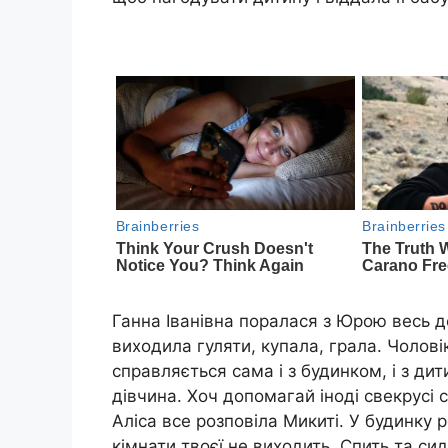
Ганна Іванівна поралася з Юрою весь д
виходила гуляти, купала, грала. Чоловік
справляється сама і з будинком, і з ди
дівчина. Хоч допомагай іноді свекрусі 
Аліса все розповіла Микиті. У будинку 
кімнати твоєї не виходить. Спить та си