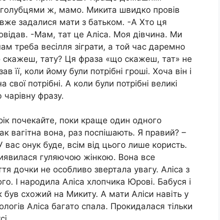
 голубцями ж, мамо. Микита швидко провів
 вже задалися мати з батьком. -А Хто ця
овідав. -Мам, тат це Аліса. Моя дівчина. Ми
м треба весілля зіграти, а той час даремно
о скажеш, тату? Ця фраза «що скажеш, тат» не
в її, коли йому були потрібні гроші. Хоча він і
свої потрібні. А коли були потрібні великі
 чарівну фразу.
рік почекайте, поки краще один одного
ак вагітна вона, раз поспішають. Я правий? –
У вас онук буде, всім від цього лише користь.
 виявилася гуляючою жінкою. Вона все
тя дочки не особливо звертала увагу. Аліса з
о. І народила Аліса хлопчика Юрові. Бабуся і
ак був схожий на Микиту. А мати Аліси навіть у
ологів Аліса багато спала. Прокидалася тільки
сі.