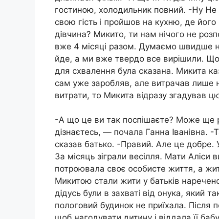
гостиною, холодильник повний. -Ну Не
свою гість і пройшов на кухню, де його
дівчина? Микито, ти нам нічого не розп
вже 4 місяці разом. Думаємо швидше на
йде, а ми вже твердо все вирішили. Щ
для схвалення була сказана. Микита каза
сам уже заробляв, але витрачав лише на 
витрати, то Микита відразу згадував цю
-А що це ви так поспішаєте? Може ще 
дізнаєтесь, — почала Ганна Іванівна. -Т
сказав батько. -Правий. Але це добре. 
За місяць зіграли весілля. Мати Аліси
потроювала своє особисте життя, а жит
Микитою стали жити у батьків нареченог
дідусь були в захваті від онука, який т
пологовий будинок не приїхала. Після п
щоб нагодувати дитину і віддала її бабу