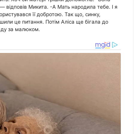
— відповів Микита. -А Мать народила тебе. І я
ористувався її добротою. Так що, синку,
шили це питання. Потім Аліса ще бігала до
яду за малюком.