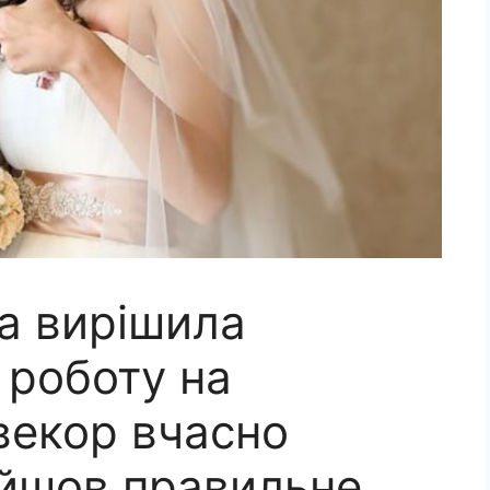
ка вирішила
 роботу на
векор вчасно
айшов правильне