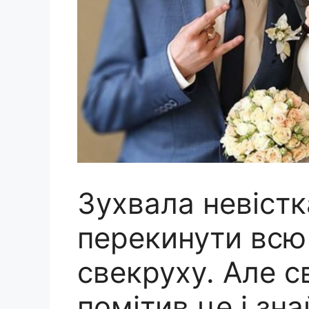
Зухвала невіст
перекинути всю
свекруху. Але с
помітив це і зн