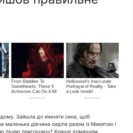
одому. Зайшла до кімнати сина, щоб
на маленька дівчина сиділа разом із Микитою і
цією піцею пригощаєш? Краще домашнім