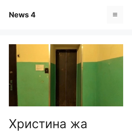
Skip
to
News 4
Menu
content
Христина жа