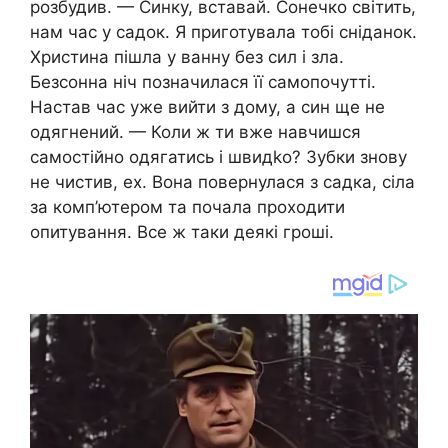
розбудив. — Синку, вставай. Сонечко світить,
нам час у садок. Я приготувала тобі сніданок.
Христина пішла у ванну без сил і зла.
Безсонна ніч позначилася її самопочутті.
Настав час уже вийти з дому, а син ще не
одягнений. — Коли ж ти вже навчишся
самостійно одягатись і швидkо? Зубки знову
не чистив, ех. Вона повернулася з садка, сіла
за комп’ютером та почала проходити
опитування. Все ж таки деякі гроші.