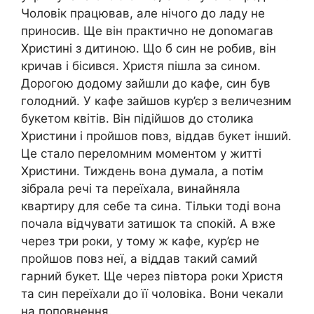
Чоловік працював, але нічого до ладу не
приносив. Ще він практично не доnомагав
Христині з дитиною. Що б син не робив, він
кричав і бісився. Христя пішла за сином.
Дорогою додому зайшли до кафе, син був
голодний. У кафе зайшов кур’єр з величезним
букетом квітів. Він підійшов до столика
Христини і пройшов повз, віддав букет інший.
Це стало переломним моментом у житті
Христини. Тиждень вона думала, а потім
зібрала речі та переїхала, винайняла
квартиру для себе та сина. Тільки тоді вона
почала відчувати затишок та спокій. А вже
через три роки, у тому ж кафе, кур’єр не
пройшов повз неї, а віддав такий самий
гарний букет. Ще через півтора роки Христя
та син переїхали до її чоловіка. Вони чекали
на поповнення.