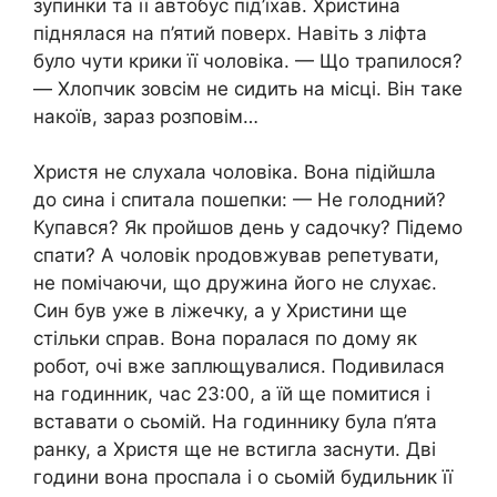
зупинки та її автобус під’їхав. Христина
піднялася на п’ятий поверх. Навіть з ліфта
було чути крики її чоловіка. — Що трапилося?
— Хлопчик зовсім не сидить на місці. Він таке
накоїв, зараз розповім…
Христя не слухала чоловіка. Вона підійшла
до сина і спитала пошепки: — Не голодний?
Купався? Як пройшов день у садочку? Підемо
спати? А чоловік nродовжував репетувати,
не помічаючи, що дружина його не слухає.
Син був уже в ліжечку, а у Христини ще
стільки справ. Вона поралася по дому як
робот, очі вже заплющувалися. Подивилася
на годинник, час 23:00, а їй ще помитися і
вставати о сьомій. На годиннику була п’ята
ранку, а Христя ще не встигла заснути. Дві
години вона проспала і о сьомій будильник її