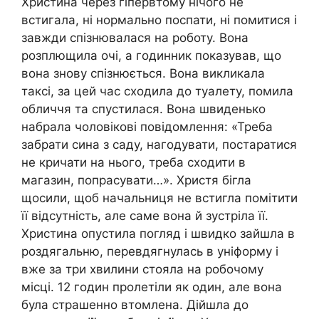
Христина через гіпервтому нічого не
встигала, ні нормально поспати, ні помитися і
завжди спізнювалася на роботу. Вона
розплющила очі, а годинник показував, що
вона знову спізнюється. Вона викликала
таксі, за цей час сходила до туалету, помила
обличчя та спустилася. Вона швиденько
набрала чоловікові повідомлення: «Треба
забрати сина з саду, нагодувати, постаратися
не кричати на нього, треба сходити в
магазин, попрасувати…». Христя бігла
щосили, щоб начальниця не встигла помітити
її відсутність, але саме вона й зустріла її.
Христина опустила погляд і швидко зайшла в
роздягальню, перевдягнулась в уніформу і
вже за три хвилини стояла на робочому
місці. 12 годин пролетіли як один, але вона
була страшенно втомлена. Дійшла до