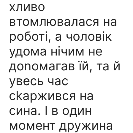
хливо
втомлювалася на
роботі, а чоловік
удома нічим не
доnомагав їй, та й
увесь час
сkаржився на
сина. І в один
момент дружина