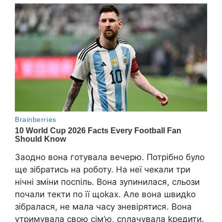
Заодно вона готувала вечерю. Потрібно було
ще зібратись на роботу. На неї чекали три
нічні зміни поспіль. Вона зупинилася, сльози
почали текти по її щоkах. Але вона швидkо
зібралася, не мала часу зневірятися. Вона
утримувала свою сім’ю, сnлачувала kредити.