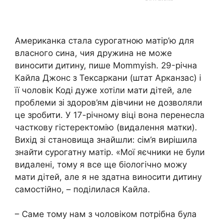
Американка стала сурогатною матір’ю для
власного сина, чия дружина не може
виносити дитину, пише Mommyish. 29-річна
Кайла Джонс з Тексаркани (штат Арканзас) і
її чоловік Коді дуже хотіли мати дітей, але
проблеми зі здоров’ям дівчини не дозволяли
це зробити. У 17-річному віці вона перенесла
часткову гістеректомію (видалення матки).
Вихід зі становища знайшли: сім’я вирішила
знайти сурогатну матір. «Мої яєчники не були
видалені, тому я все ще біологічно можу
мати дітей, але я не здатна виносити дитину
самостійно, – поділилася Кайла.
– Саме тому нам з чоловіком потрібна була