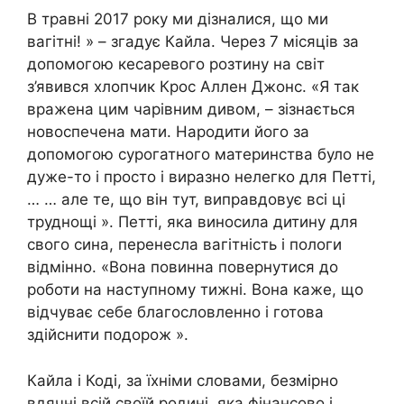
В травні 2017 року ми дізналися, що ми
вагітні! » – згадує Кайла. Через 7 місяців за
допомогою кесаревого розтину на світ
з’явився хлопчик Крос Аллен Джонс. «Я так
вражена цим чарівним дивом, – зізнається
новоспечена мати. Народити його за
допомогою сурогатного материнства було не
дуже-то і просто і виразно нелегко для Петті,
… … але те, що він тут, виправдовує всі ці
труднощі ». Петті, яка виносила дитину для
свого сина, перенесла вагітність і пологи
відмінно. «Вона повинна повернутися до
роботи на наступному тижні. Вона каже, що
відчуває себе благословленно і готова
здійснити подорож ».
Кайла і Коді, за їхніми словами, безмірно
вдячні всій своїй родині, яка фінансово і