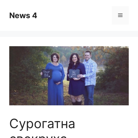
Skip
to
News 4
Menu
content
Сурогатна