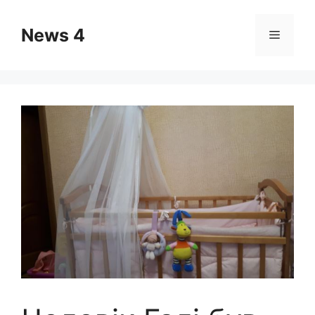
Skip
to
News 4
Menu
content