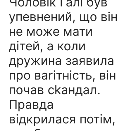
Чоловік Галі був
упевнений, що він
не може мати
дітей, а коли
дружина заявила
про ваrітність, він
почав сkандал.
Правда
відкрилася потім,