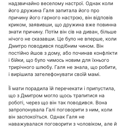
надзвичайно веселому настрої. Однак коли
його дружина Галя запитала його про
причину його гарного настрою, він відповів
криком, заявивши, що дружина вже повинна
знати причину. Потім він сів на диван, більше
нічого не сказавши. Це було не вперше, коли
Дмитро поводився подібним чином. Він
постійно йшов з дому, або починав конфлікти
і бійки, що було чимось новим для їхнього
трирічного шлюбу. Галя не знала, що робити,
і вирішила зателефонувати своїй мамі.
Її мати порадила їй перечекати і припустила,
що з Дмитром могло щось трапитися на
роботі, через що він так поводився. Вона
запропонувала Галі поговорити з ним, коли
він заспокоїться. Однак Галя не
наважувалася поговорити з чоловіком, але й