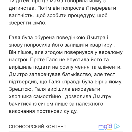
ти дітей: про це мама говорила йому з
дитинства. Потім він попросив її перервати
ваrітність, щоб зробити процедуру, щоб
зберегти сім’ю.
Галя була обурена поведінкою Дмитра і
знову попросила його залишити квартиру .
Він пішов, але згодом повернувся у веселому
настрої. Проте Галя не впустила його та
вирішила подати на розлу чення та аліменти.
Дмитро заперечував батьківство, але тест
підтвердив, що Галя справді була вірна йому.
Зрештою, Галя вирішила виховувати
хлопчика самостійно і дозволила Дмитру
бачитися із сином лише за належного
виконання постанови су ду.