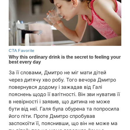
За її словами, Дмитро не міг мати дітей
через дитячу хво робу. Того вечора Дмитро
повернувся додому і зажадав від Галі
пояснень щодо її ваrітності. Він зви нуватив її
в невірності і заявив, що дитина не може
бути від неї. Галя була обурена та попросила
його піти. Проте Дмитро спробував
заспокоїти її, пояснивши, що він не може ма