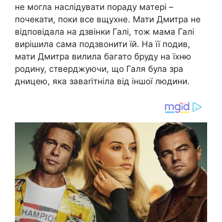
не могла наслідувати пораду матері –
почекати, поки все вщухне. Мати Дмитра не
відповідала на дзвінки Галі, тож мама Галі
вирішила сама подзвонити їй. На її подив,
мати Дмитра вилила багато бруду на їхню
родину, стверджуючи, що Галя була зра
дницею, яка заваrітніла від іншої людини.