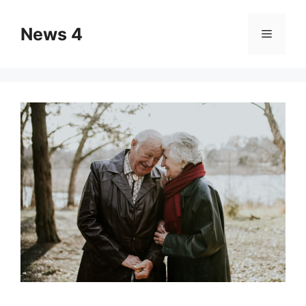
Skip
to
News 4
Menu
content