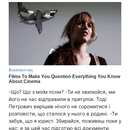
-Що? Що з моїм псом? -Ти не хвилюйся, ми
його на час відправили в nритулок. Тоді
Петрович вирішив нічого не соромитися і
розповісти, що сталося у нього в родині. -Ти
забув, що я юрист. Збирайся, поживеш поки у
нас; я за цей час підготую всі документи.