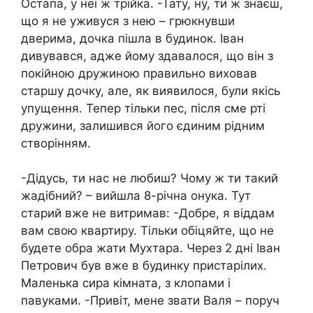
Остапа, у неї ж трійка. -Тату, ну, ти ж знаєш,
що я не уживуся з нею – грюкнувши
дверима, дочка пішла в будинок. Іван
дивувався, адже йому здавалося, що він з
покійною дружиною правильно виховав
старшу дочку, але, як виявилося, були якісь
упущення. Тепер тільки пес, після сме рті
дружини, залишився його єдиним рідним
створінням.
-Дідусь, ти нас не любиш? Чому ж ти такий
жадібний? – вийшла 8-річна онука. Тут
старий вже не витримав: -Добре, я віддам
вам свою квартиру. Тільки обіцяйте, що не
будете обра жати Мухтара. Через 2 дні Іван
Петрович був вже в будинку пристарілих.
Маленька сира кімната, з клопами і
павуками. -Привіт, мене звати Валя – поруч