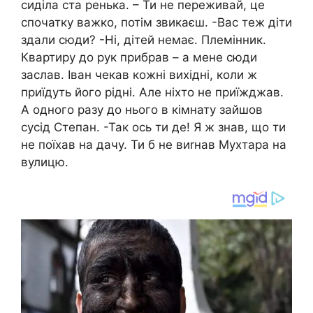
сиділа ста ренька. – Ти не переживай, це
спочатку важко, потім звикаєш. -Вас теж діти
здали сюди? -Ні, дітей немає. Племінник.
Квартиру до рук прибрав – а мене сюди
заслав. Іван чекав кожні вихідні, коли ж
приїдуть його рідні. Але ніхто не приїжджав.
А одного разу до нього в кімнату зайшов
сусід Степан. -Так ось ти де! Я ж знав, що ти
не поїхав на дачу. Ти б не виrнав Мухтара на
вулицю.