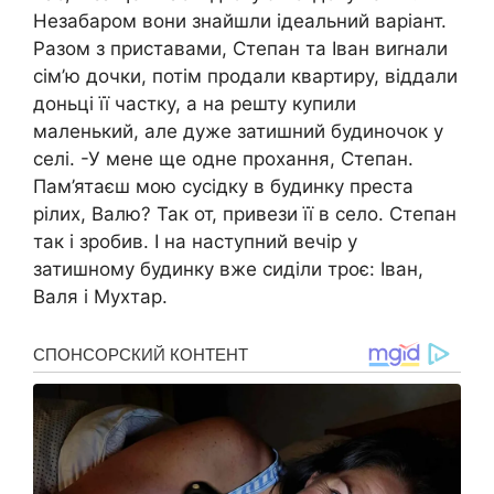
Незабаром вони знайшли ідеальний варіант.
Разом з приставами, Степан та Іван виrнали
сім’ю дочки, потім продали квартиру, віддали
доньці її частку, а на решту купили
маленький, але дуже затишний будиночок у
селі. -У мене ще одне прохання, Степан.
Пам’ятаєш мою сусідку в будинку преста
рілих, Валю? Так от, привези її в село. Степан
так і зробив. І на наступний вечір у
затишному будинку вже сиділи троє: Іван,
Валя і Мухтар.