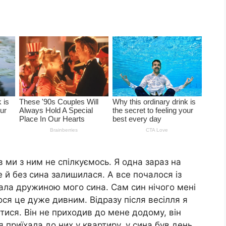
в ми з ним не спілкуємось. Я одна зараз на
е й без сина залишилася. А все почалося із
стала дружиною мого сина. Сам син нічого мені
ося це дуже дивним. Відразу після весілля я
тися. Він не приходив до мене додому, він
я приїхала до них у квартиру, у сина був день