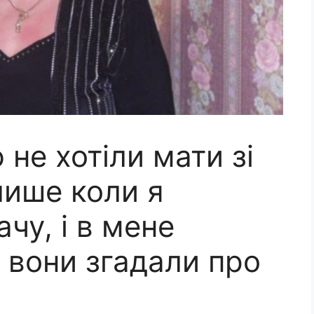
 не хотіли мати зі
лише коли я
чу, і в мене
, вони згадали про