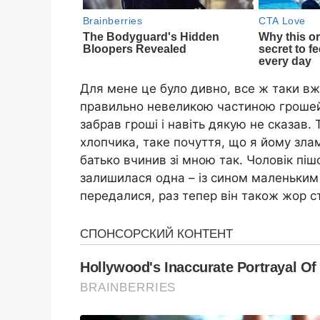
Для мене це було дивно, все ж таки вж
правильно невеликою частиною грошей в
забрав гроші і навіть дякую не сказав.
хлопчика, таке почуття, що я йому зла
батько вчинив зі мною так. Чоловік піш
залишилася одна – із сином маленьким 
передалися, раз тепер він також жор ст