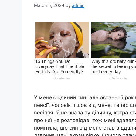
March 5, 2024
by
admin
У мене є єдиний син, але останні 5 рокі
пенсії, чоловік пішов від мене, тепер щ
весілля. Я не знала ту дівчину, котра 
про неї не розповідав, тож мені здавал
помітила, що син від мене став віддаля
дзвонив мені вкрай рідко. Одного разу 