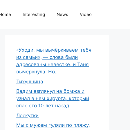
Home
Interesting
News
Video
«Уходи, мы вычёркиваем тебя
из семьи», — слова были
адресованы невестке, и Таня
вычеркнула. Но…
Тихушница
Вадим взглянул на бомжа и
узнал в нем хирурга, который
спас его 10 лет назад
Лоскутки
Мы с мужем гуляли по пляжу,