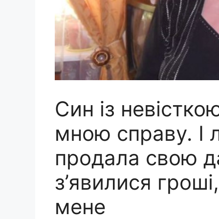
Син із невісткою
мною справу. І 
продала свою да
з’явилися гроші
мене