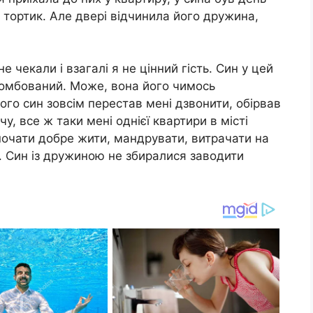
 тортик. Але двері відчинила його дружина,
е чекали і взагалі я не цінний гість. Син у цей
 зомбований. Може, вона його чимось
ого син зовсім перестав мені дзвонити, обірвав
чу, все ж таки мені однієї квартири в місті
 почати добре жити, мандрувати, витрачати на
. Син із дружиною не збиралися заводити