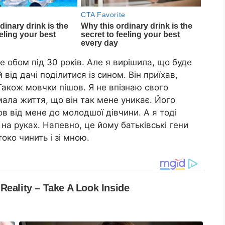
е обом під 30 років. Але я вирішила, що буде
ід дачі поділитися із сином. Він приїхав,
 Також мовчки пішов. Я не впізнаю свого
мала життя, що він так мене уникає. Його
ов від мене до молодшої дівчини. А я тоді
на руках. Напевно, це йому батьківські гени
око чинить і зі мною.