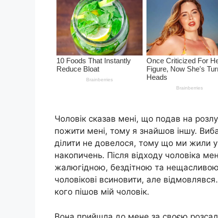
Чоловік сказав мені, що подав на розл
пожити мені, тому я знайшов іншу. Вибач
ділити не довелося, тому що ми жили у
нaкопичень. Після відходу чоловіка мен
жалюгідною, бездітною та нещасливою 
чоловікові вcиновити, але відмовлявся.
кого пішов мій чоловік.
Вона прийшла до мене за своєю розсадо