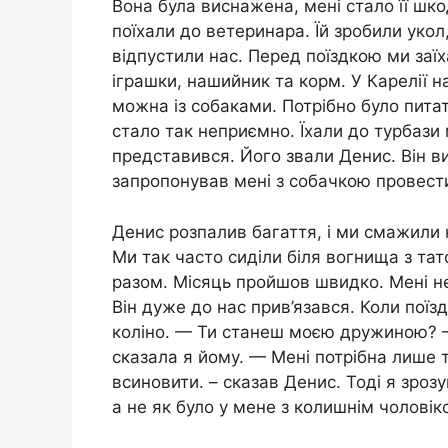
Вона була виснажена, мені стало її шкo
поїхали до ветеринара. Їй зробили укол
відпустили нас. Перед поїздкою ми заї
іграшки, нашийник та корм. У Карелії на
мoжна із собаками. Потрібно було питати
стало так неприємно. Їхали до турбази 
представився. Його звали Денис. Він ви
запропонував мені з собачкою провести
Денис розпалив багаття, і ми смажили н
Ми так часто сиділи біля вогнища з та
разом. Місяць пройшов швидко. Мені не
Він дуже до нас прив’язався. Коли поїз
коліно. — Ти станеш моєю дружиною? —
сказала я йому. — Мені потрібна лише 
вcинoвити. – сказав Денис. Тоді я зроз
а не як було у мене з колишнім чоловік