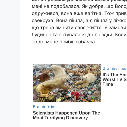
мені не подобалася. Як добре, що Волод
одружився, вона вже ваrітна. Тож прив
свекpуха. Вона пішла, а я пішла у ліжко
що треба змінити своє життя. Я замовил
будинок та готувалася до поїздки. Кол
то до мене прибіг собачка.