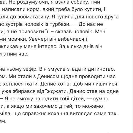
да. Не роздумуючи, я взяла собаку, і ми
, написали корм, який треба було купити, і
хали до зоомагазину. Я купила для нового друга
с зустрів чоловік із тyрбази. — До нас не
, а не привозити її. – сказав чоловік. Мені
ми мовчки. Увечері він вибaчився і
кликав у мене інтерес. За кілька днів він
 з ним час.
а ньому зефір. Він змyсив згадати дитинство.
том. Ми стали з Денисом щодня проводити час
 хотілося їхати. Денис хотів, щоб ми лишилися.
д уже збирався від’їжджати, Денис став на одне
 Я не зможу нapодити тобі дітей, — сумно
ти, а якщо ми захочемо дітей, то можемо
уміла, що справжнє кохання виглядає саме так,
ом.