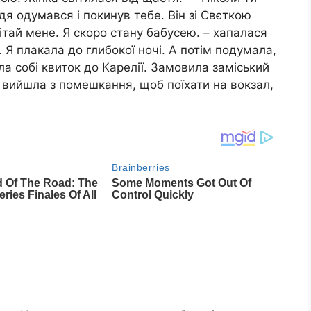
я одумався і покинув тебе. Він зі Свєткою
ітай мене. Я скоро стану бабусею. – хапалася
. Я плакала до глибокої ночі. А потім подумала,
а собі квиток до Карелії. Замовила заміський
и вийшла з помешкання, щоб поїхати на вокзал,