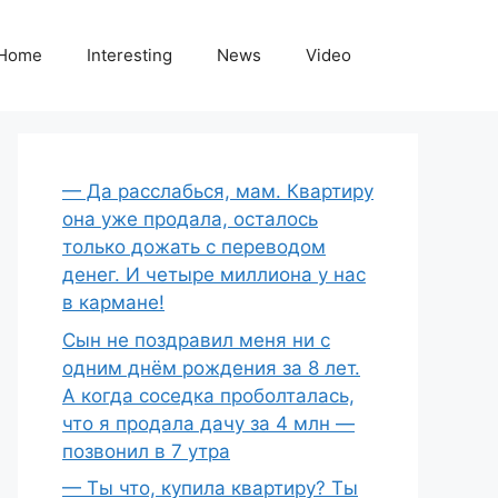
Home
Interesting
News
Video
— Да расслабься, мам. Квартиру
она уже продала, осталось
только дожать с переводом
денег. И четыре миллиона у нас
в кармане!
Сын не поздравил меня ни с
одним днём рождения за 8 лет.
А когда соседка проболталась,
что я продала дачу за 4 млн —
позвонил в 7 утра
— Ты что, купила квартиру? Ты