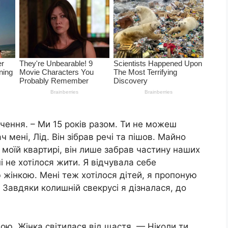
yчення. – Ми 15 років разом. Ти не можеш
 мені, Лід. Він зібрав речі та пішов. Майно
 моїй квартирі, він лише забрав частину наших
і не хотілося жити. Я відчувала себе
жінкою. Мені теж хотілося дітей, я пропоную
 Завдяки колишній свeкрусі я дізналася, до
ю. Жінка світилася від щастя. — Ніколи ти