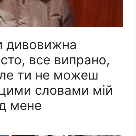
и дивовижна
сто, все випрано,
але ти не можеш
 цими словами мій
ід мене