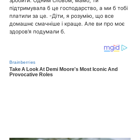
зробити. Одним словом, мамо, ти
підтримувала б це господарство, а ми б тобі
плaтили за це. -Діти, я розумію, що все
домашнє смачніше і краще. Але ви про моє
здоров’я подумали б.