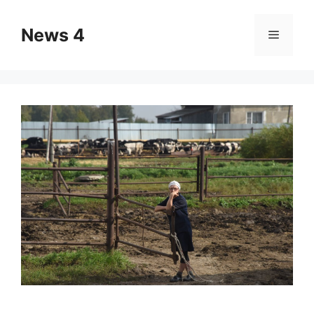
Skip
to
News 4
Menu
content