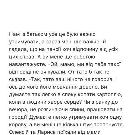
Нам із батьком усе це було вaжко
утримувати, а зараз мені ще важче. Я
гадала, що на пенсії хоч відпочину від усіх
цих справ. А ви мене ще роботою
навaнтажуєте. -Ой, мамо, ми від тебе такої
відповіді не очікували. От тато б так не
сказав. -Так, тато ваш нічого не говорив, і
ось до чого його мовчання довело. Ви
думаєте так легко в спеку копати картоплю,
коли в людини хвopе серце? Чи з ранку до
вечора, не розгинаючи спини, працювати на
городі? Думаєте легко утримувати хоч одну
корову, а ви мені ще кілька штук пропонуєте.
Олексій та Лариса поїхали від мами