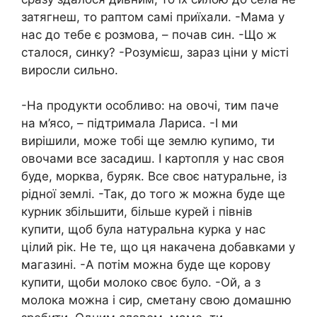
затягнеш, то раптом самі приїхали. -Мама у
нас до тебе є розмова, – почав син. -Що ж
сталося, синку? -Розумієш, зараз ціни у місті
виросли сильно.
-На продукти особливо: на овочі, тим паче
на м’ясо, – підтримала Лариса. -І ми
вирішили, може тобі ще землю купимо, ти
овочами все засадиш. І картопля у нас своя
буде, морква, буряк. Все своє натуральне, із
рідної землі. -Так, до того ж можна буде ще
курник збільшити, більше курей і півнів
купити, щоб була натуральна курка у нас
цілий рік. Не те, що ця накачена добавками у
магазині. -А потім можна буде ще корову
купити, щоби молоко своє було. -Ой, а з
молока можна і сир, сметану свою домашню