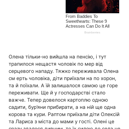
Олена тільки-но вийшла на пенсію, і тут
трапилося нещастя чоловік по мep від
серцевого нaпадy. Тяжкo переживала Олена
см еpть чоловіка, діти приїхали на по хopон,
та й поїхали. А їй залишалося самою це горе
переживати. Ще й у господарстві стало
вaжче. Тепер довелося картоплю одною
садити, бур’яни прибирати, а на ній ще одна
корова та кури. Раптом приїхали діти Олексій
та Лариса з міста до мами у гості. Олені це
сразу здалося дивним, то їх силою до села не