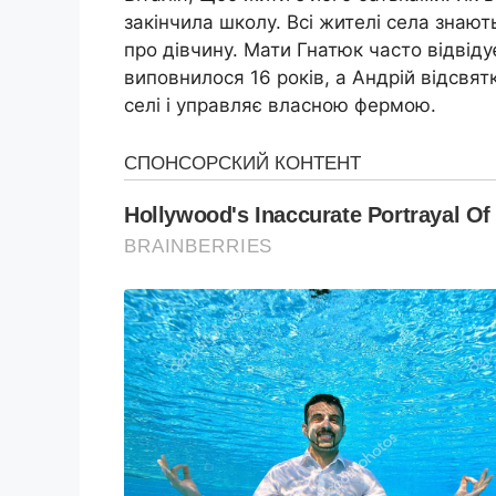
закінчила школу. Всі жителі села знають
про дівчину. Мати Гнатюк часто відвідує
виповнилося 16 років, а Андрій відсвятк
селі і управляє власною фермою.