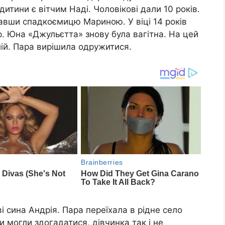
итини є вітчим Наді. Чоловікові дали 10 років.
авши спадкоємицю Мариною. У віці 14 років
. Юна «Джульєтта» знову була вагітна. На цей
лій. Пара вирішила одружитися.
 сина Андрія. Пара переїхала в рідне село
и могли здогадатися, дівчинка так і не