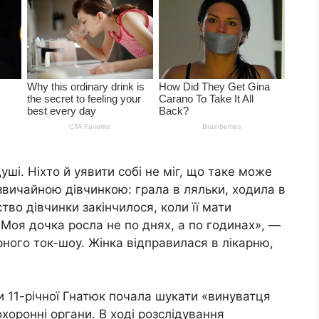
уші. Ніхто й уявити собі не міг, що таке може
звичайною дівчинкою: грала в ляльки, ходила в
во дівчинки закінчилося, коли її мати
Моя дочка росла не по днях, а по годинах», —
рного ток-шоу. Жінка відправилася в лікарню,
 11-річної Гнатюк почала шукати «винуватця
хоронні органи. В ході розслідування