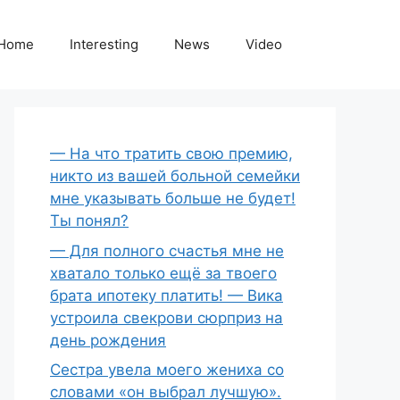
Home
Interesting
News
Video
— На что тратить свою премию,
никто из вашей больной семейки
мне указывать больше не будет!
Ты понял?
— Для полного счастья мне не
хватало только ещё за твоего
брата ипотеку платить! — Вика
устроила свекрови сюрприз на
день рождения
Сестра увела моего жениха со
словами «он выбрал лучшую».