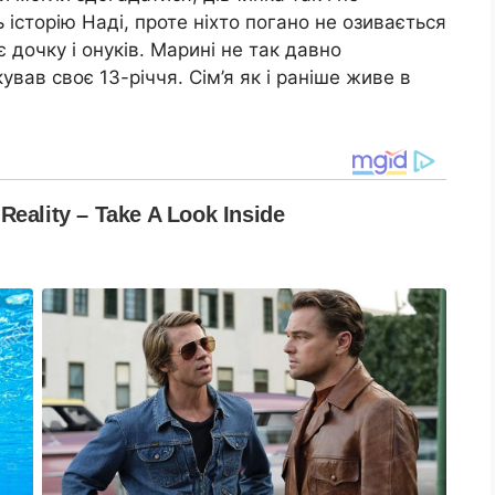
 історію Наді, проте ніхто погано не озивається
 дочку і онуків. Марині не так давно
ував своє 13-річчя. Сім’я як і раніше живе в