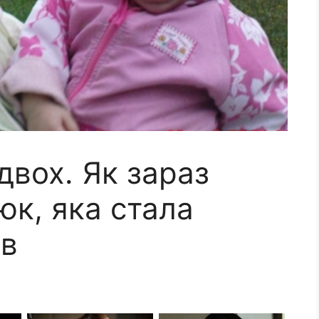
двох. Як зараз
юк, яка стала
ів