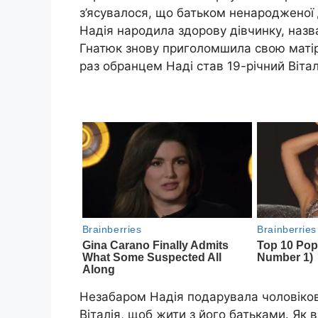
з’ясувалося, що батьком ненародженої д
Надія народила здорову дівчинку, назв
Гнатюк знову приголомшила свою матір
раз обранцем Наді став 19-річний Віта
Незабаром Надія подарувала чоловікові
Віталія, щоб жити з його батьками. Як в