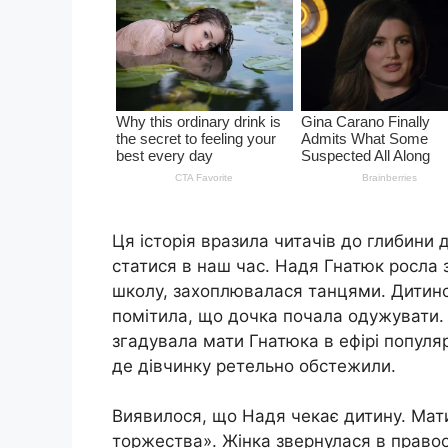
Ця історія вразила читачів до глибини д
статися в наш час. Надя Гнатюк росла 
школу, захоплювалася танцями. Дитинст
помітила, що дочка почала одужувати. 
згадувала мати Гнатюка в ефірі популя
де дівчинку ретельно обстежили.
Виявилося, що Надя чекає дитину. Мати
торжества». Жінка звернулася в правоо