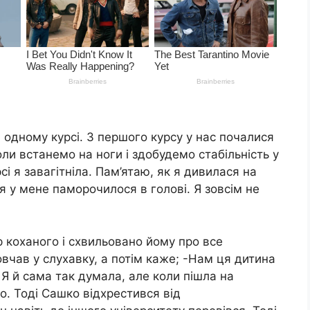
 одному курсі. З першого курсу у нас почалися
ли встанемо на ноги і здобудемо стабільність у
сі я завагітніла. Пам’ятаю, як я дивилася на
 у мене паморочилося в голові. Я зовсім не
коханого і схвильовано йому про все
вчав у слухавку, а потім каже; -Нам ця дитина
. Я й сама так думала, але коли пішла на
о. Тоді Сашко відхрестився від