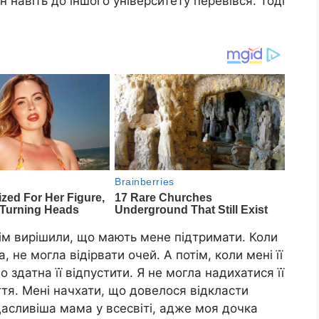
ін навіть до іншого університету перевівся. Тоді
ім вирішили, що мають мене підтримати. Коли
, не могла відірвати очей. А потім, коли мені її
 здатна її відпустити. Я не могла надихатися її
тя. Мені начхати, що довелося відкласти
щасливіша мама у всесвіті, адже моя дочка