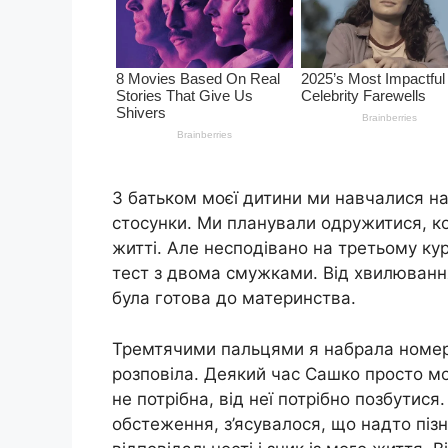
З батьком моєї дитини ми навчалися на
стосунки. Ми планували одружитися, ко
житті. Але несподівано на третьому кур
тест з двома смужками. Від хвилювання
була готова до материнства.
Тремтячими пальцями я набрала номер 
розповіла. Деякий час Сашко просто мо
не потрібна, від неї потрібно позбутися
обстеження, з’ясувалося, що надто пізн