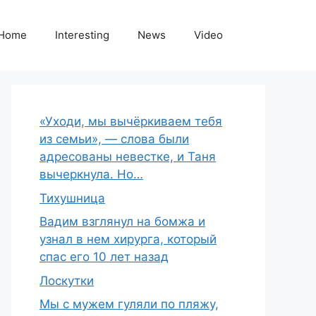
Home
Interesting
News
Video
«Уходи, мы вычёркиваем тебя
из семьи», — слова были
адресованы невестке, и Таня
вычеркнула. Но…
Тихушница
Вадим взглянул на бомжа и
узнал в нем хирурга, который
спас его 10 лет назад
Лоскутки
Мы с мужем гуляли по пляжу,