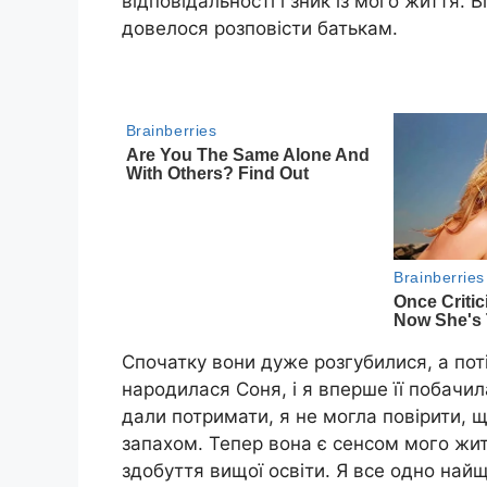
відповідальності і зник із мого життя. В
довелося розповісти батькам.
Спочатку вони дуже розгубилися, а пот
народилася Соня, і я вперше її побачила
дали потримати, я не могла повірити, що
запахом. Тепер вона є сенсом мого жит
здобуття вищої освіти. Я все одно най