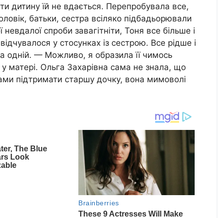
ти дитину їй не вдається. Перепробувала все,
чоловік, батьки, сестра всіляко підбадьорювали
 невдалої спроби завагітніти, Тоня все більше і
відчувалося у стосунках із сестрою. Все рідше і
на одній. — Можливо, я образила її чимось
у матері. Ольга Захарівна сама не знала, що
лами підтримати старшу дочку, вона мимоволі