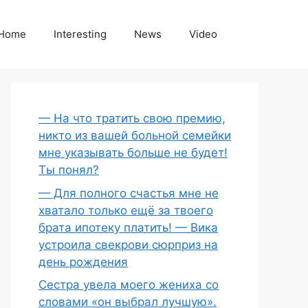
Home
Interesting
News
Video
— На что тратить свою премию,
никто из вашей больной семейки
мне указывать больше не будет!
Ты понял?
— Для полного счастья мне не
хватало только ещё за твоего
брата ипотеку платить! — Вика
устроила свекрови сюрприз на
день рождения
Сестра увела моего жениха со
словами «он выбрал лучшую».