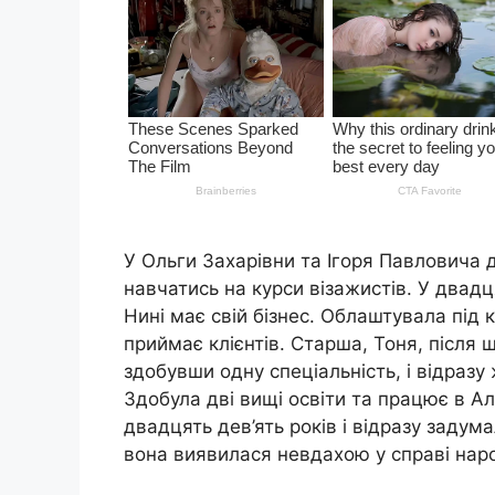
У Ольги Захарівни та Ігоря Павловича 
навчатись на курси візажистів. У двад
Нині має свій бізнес. Облаштувала під к
приймає клієнтів. Старша, Тоня, після 
здобувши одну спеціальність, і відразу
Здобула дві вищі освіти та працює в 
двадцять дев’ять років і відразу задум
вона виявилася невдахою у справі нар