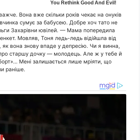
ажче. Вона вже скільки років чекає на онуків
дівчинка сумує за бабусею. Добре хоч тато не
льги Захарівни ювілей. — Мама попередила
бенкет. Мовляв, Тоня ледь-ледь відійшла від
, як вона знову впаде у депресію. Чи я винна,
ро старшу дочку — молодець. Але ж у тебе й
борт»… Мені залишається лише мріяти, що
ли раніше.