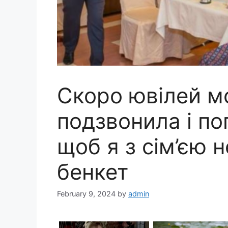
Скоро ювілей м
подзвонила і п
щоб я з сім’єю 
бенкет
February 9, 2024
by
admin