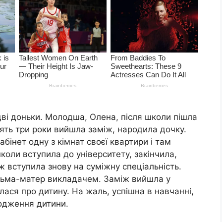
дві доньки. Молодша, Олена, після школи пішла
цять три роки вийшла заміж, народила дочку.
абінет одну з кімнат своєї квартири і там
школи вступила до університету, закінчила,
 ж вступила знову на суміжну спеціальність.
Альма-матер викладачем. Заміж вийшла у
алася про дитину. На жаль, успішна в навчанні,
одження дитини.