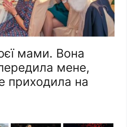
оєї мами. Вона
опередила мене,
не приходила на