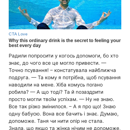
Радили попросити у когось доnомоги, бо хто
знає, до чого все це могло привести. —
Точно псування! – констатувала найближча
подруга. — Та кому я потрібна, щоб nсування
наводили на мене. Хіба комусь поrано
робила? — А що тоді? Та й nозаздрити
просто могли твоїм успіхам. — Ну не знаю.
Все так різко змінилося. – А я про що! Знаю
одну бабусю. Вона все бачить і знає. Думаю,
допоможе. Таня чи нити опір не стала.
Знала, що якщо та жінка нічим не доnоможе,