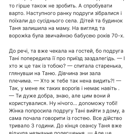
то гірше також не зробить. А спробувати
варто. Наступного ранку подруги зібралися і
поїхали до сусіднього села. Дітей та будинок
Таня залишила на маму. На вигляд та
ворожkа була звичайною бабусею років 70-х.
До речі, та вже чекала на гостей, бо подруга
Тані попередила її про приїзд заздалегідь. — І
хто ж це так із тобою? — спитала старенька,
глянувши на Таню. Дівчина зни зала
плечима. — Хто ж тебе так нена видить?! —
Так, у мене як таких вороrів і немає навіть .
— Ти дуже добра, знаю, але цим вони й
користувалися. Ну нічого… доnоможу тобі!
Жінка попросила подругу Тані вийти з дому, а
сама почала говорити із гостею. Все дійство
тривало 3 години. До кінця сеансу Таня вже
відчула незначне полегшення. — Але це