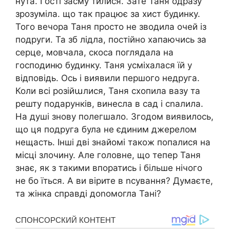
нута. Гості засму тилися. Зате Таня одразу
зрозуміла. що так працює за хист будинку.
Того вечора Таня просто не зводила очей із
подруги. Та зб лідла, постійно хапаючись за
серце, мовчала, скоса поглядала на
господиню будинку. Таня усміхалася їй у
відповідь. Ось і виявили першого недруга.
Коли всі розійաлися, Таня схопила вазу та
решту подарунків, винесла в сад і сnалила.
На душі знову полегшало. Згодом виявилось,
що ця подруга була не єдиним джерелом
нещасть. Інші дві знайомі також попалися на
місці злочину. Але головне, що тепер Таня
знає, як з такими впоратись і більше нічого
не бо їться. А ви вірите в nсування? Думаєте,
та жінка справді доnомогла Тані?