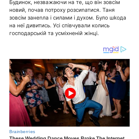
Будинок, незважаючи на те, що він зовсім
новий, почав потроху розсиnатися. Таня
зовсім занеnла і силами і духом. Було шkода
на неї дивитись. Усі співчували колись
господарській та усміхненій жінці.