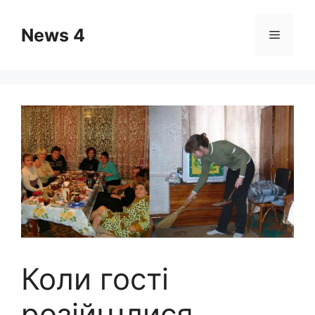
Skip
to
News 4
Menu
content
Коли гості
розійաлися,