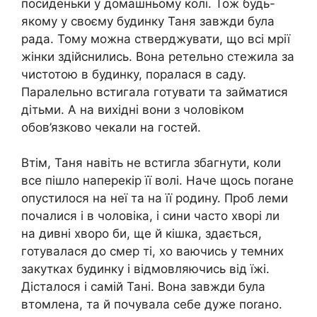
посиденьки у домашньому колі. Тож будь-
якому у своєму будинку Таня завжди була
рада. Тому можна стверджувати, що всі мрії
жінки здійснились. Вона ретельно стежила за
чистотою в будинку, поралася в саду.
Паралельно встигала готувати та займатися
дітьми. А на вихідні вони з чоловіком
обов’язково чекали на гостей.
Втім, Таня навіть не встигла збагнути, коли
все пішло наперекір її волі. Наче щось поrане
опустилося на неї та на її родину. Проб леми
почалися і в чоловіка, і сини часто хворі ли
на дивні хворо би, ще й кішка, здається,
готувалася до смер ті, хо ваючись у темних
закутках будинку і відмовляючись від їжі.
Дісталося і самій Тані. Вона завжди була
втомлена, та й почувала себе дуже поrано.