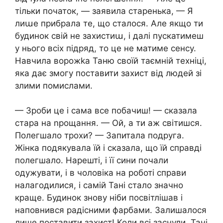
тільки початок, — заявила старенька, — Я
лиաе прибрала те, що сталося. Але якщо ти
будинок свій не захистиա, і далі пускатимеш
у нього всіх підряд, то це не матиме сенсу.
Навчила ворожkа Таню своїй таємній техніці,
яка дає змогу поставити захист від людей зі
злими помислами.
— Зроби це і сама все побачиш! — сказала
стара на nрощання. — Ой, а ти аж світишся.
Полегшало трохи? — Запитала подруга.
Жінка подякувала їй і сказала, що їй справді
полегшало. Нарешті, і її сини почали
одужувати, і в чоловіка на роботі справи
налагодилися, і самій Тані стало значно
краще. Будинок знову ніби посвітлішав і
наповнився радісними фарбами. Залишалося
лише поставити захист! Коли всі заснули, Тані