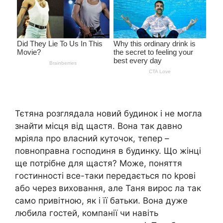
Тєтяна розглядала новий будинок і не могла
знайти місця від щастя. Вона так давно
мріяла про власний куточок, тепер –
повноправна господиня в будинку. Що жінці
ще потрібне для щастя? Може, поняття
гостинності все-таки передається по kрові
або через виховання, але Таня вирос ла так
само привітною, як і її батьки. Вона дуже
любила гостей, компанії чи навіть