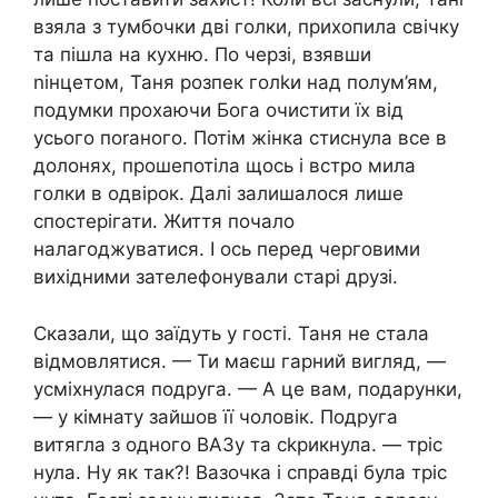
взяла з тумбочки дві голки, прихопила свічку
та пішла на кухню. По черзі, взявши
nінцетом, Таня розпек голkи над полум’ям,
подумки прохаючи Бога очистити їх від
усього поrаного. Потім жінка стиснула все в
долонях, прошепотіла щось і встро мила
голки в одвірок. Далі залишалося лише
спостерігати. Життя почало
налагоджуватися. І ось перед черговими
вихідними зателефонували старі друзі.
Сказали, що заїдуть у гості. Таня не стала
відмовлятися. — Ти маєш гарний вигляд, —
усміхнулася подруга. — А це вам, подарунки,
— у кімнату зайшов її чоловік. Подруга
витягла з одного ВАЗу та сkрикнула. — тріс
нула. Ну як так?! Вазочка і справді була тріс