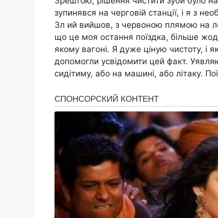
Зрештою, рішення чистити зуби було н
зупинявся на черговій станції, і я з не
Зл ий вийшов, з червоною плямою на лоб
що це моя остання поїздка, більше жодн
якому вагоні. Я дуже ціную чистоту, і 
допомогли усвідомити цей факт. Уявляю
сидітиму, або на машині, або літаку. По