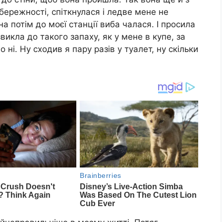
бережності, спіткнулася і ледве мене не
а потім до моєї станції виба чалася. І просила
викла до такого запаху, як у мене в купе, за
о ні. Ну сходив я пару разів у туалет, ну скільки