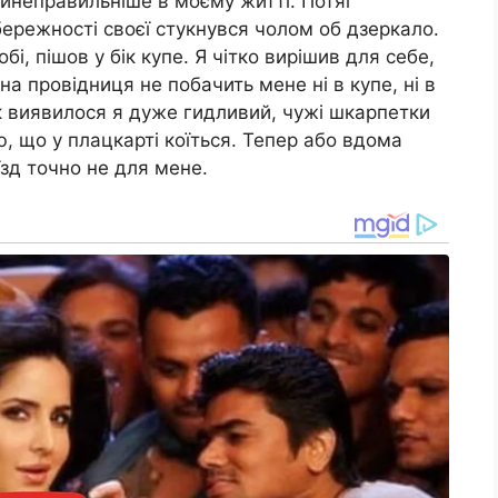
айнеправильніше в моєму житті. Потяг
обережності своєї стукнувся чолом об дзеркало.
і, пішов у бік купе. Я чітко вирішив для себе,
а провідниця не побачить мене ні в купе, ні в
як виявилося я дуже гидливий, чужі шкарпетки
, що у плацкарті коїться. Тепер або вдома
їзд точно не для мене.