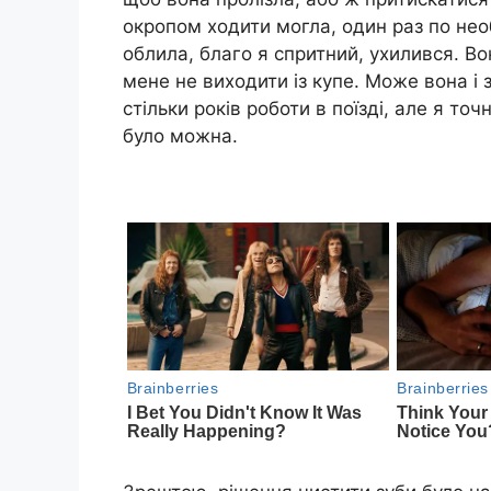
окропом ходити могла, один раз по нео
облила, благо я спритний, ухилився. Вон
мене не виходити із купе. Може вона і з
стільки років роботи в поїзді, але я точн
було можна.