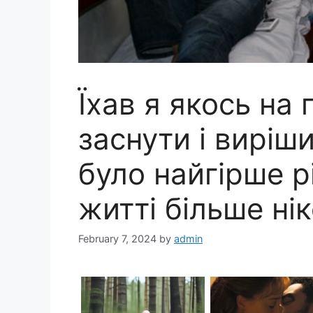
Їхав я якось на п
заснути і виріши
було найгірше 
житті більше нік
February 7, 2024
by
admin