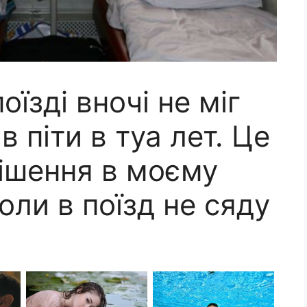
оїзді вночі не міг
в піти в туа лет. Це
рішення в моєму
оли в поїзд не сяду