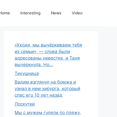
Home
Interesting
News
Video
«Уходи, мы вычёркиваем тебя
из семьи», — слова были
адресованы невестке, и Таня
вычеркнула. Но…
Тихушница
Вадим взглянул на бомжа и
узнал в нем хирурга, который
спас его 10 лет назад
Лоскутки
Мы с мужем гуляли по пляжу,