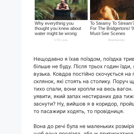
Нещодавно я їхав поїздом, поїздка трив
більше не буду. Після трьох годин їзди,
вузька. Ковдра постійно скочується на п
склянок, які стоять на столику. Поруч 
тихо спали, вони хропли на весь вагон.
уявити, який запах нестираних два тижн
заснути? Ну, вийшов я в коридор, пройш
то пасажири ходять, то провідниця.
Вона до речі була не маленьких розмірі
щоб вона пролізла, або ж притискатися