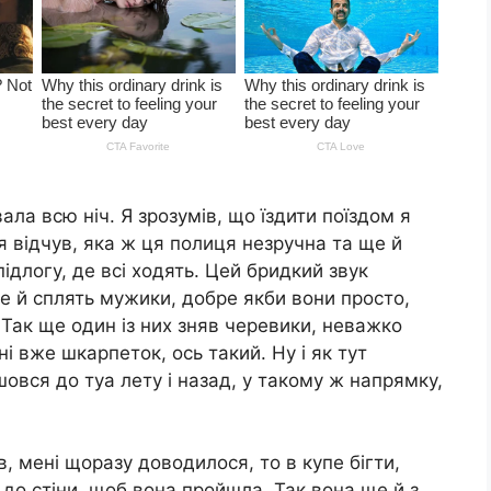
ала всю ніч. Я зрозумів, що їздити поїздом я
 я відчув, яка ж ця полиця незручна та ще й
ідлогу, де всі ходять. Цей бридкий звук
ще й сплять мужики, добре якби вони просто,
 Так ще один із них зняв черевики, неважко
і вже шкарпеток, ось такий. Ну і як тут
овся до туа лету і назад, у такому ж напрямку,
в, мені щоразу доводилося, то в купе бігти,
 до стіни, щоб вона пройшла. Так вона ще й з