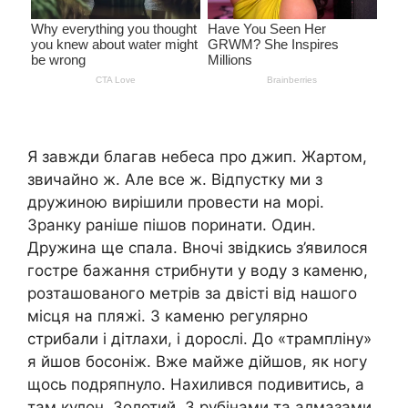
Я завжди благав небеса про джип. Жартом,
звичайно ж. Але все ж. Відпустку ми з
дружиною вирішили провести на морі.
Зранку раніше пішов поринати. Один.
Дружина ще спала. Вночі звідкись з’явилося
гостре бажання стрибнути у воду з каменю,
розташованого метрів за двісті від нашого
місця на пляжі. З каменю регулярно
стрибали і дітлахи, і дорослі. До «трампліну»
я йшов босоніж. Вже майже дійшов, як ногу
щось подряпнуло. Нахилився подивитись, а
там кулон. Золотий. З рубінами та алмазами.