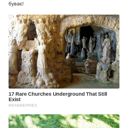
буває!