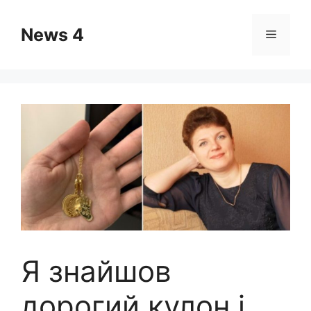
Skip
to
News 4
Menu
content
Я знайшов
дорогий кулон і