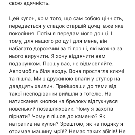
свою вдячність.
Цей кулон, крім того, що сам собою цінність,
передається у спадок старшій дочці вже яке
покоління. Потім я передам його дочці. І
тому, для нашого po ду і для мене, він
набагато дорожчий за ті гроші, які можна за
нього виручити. Я хочу віддячити вам
подарунком. Прошу вас, не відмовляйте.
Автомобіль біля входу. Вона простягла ключі
та пішла. Ми з дружиною впали у ступор на
двадцять хвилин. Прийшовши до тями від
такої несподіванки вийшли з готелю. На
натискання кнопки на брелоку відгукнувся
новенький позашляховик. Чому я захотів
пірнати? Чому я пішов до каменю? Як
натрапив на кулон? Зрештою, як на подяку я
отримав машину мрії!? Немає таких збігів! Не