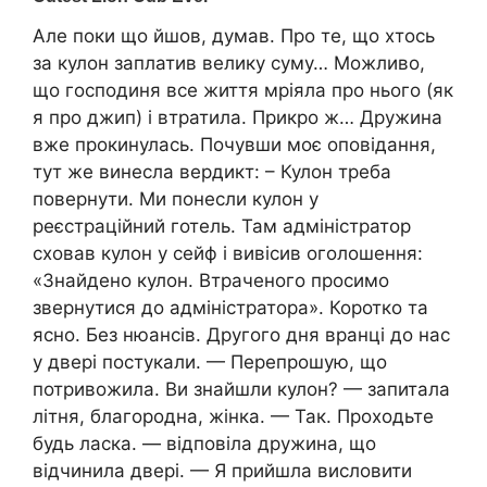
Але поки що йшов, думав. Про те, що хтось
за кулон заплатив велику суму… Можливо,
що господиня все життя мріяла про нього (як
я про джип) і втратила. Прикро ж… Дружина
вже прокинулась. Почувши моє оповідання,
тут же винесла вердикт: – Кулон треба
повернути. Ми понесли кулон у
реєстраційний готель. Там адміністратор
сховав кулон у сейф і вивісив оголошення:
«Знайдено кулон. Втраченого просимо
звернутися до адміністратора». Коротко та
ясно. Без нюансів. Другого дня вранці до нас
у двері постукали. — Перепрошую, що
потривожила. Ви знайшли кулон? — запитала
літня, благородна, жінка. — Так. Проходьте
будь ласка. — відповіла дружина, що
відчинила двері. — Я прийшла висловити