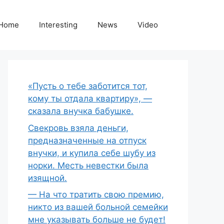
Home
Interesting
News
Video
«Пусть о тебе заботится тот,
кому ты отдала квартиру», —
сказала внучка бабушке.
Свекровь взяла деньги,
предназначенные на отпуск
внучки, и купила себе шубу из
норки. Месть невестки была
изящной.
— На что тратить свою премию,
никто из вашей больной семейки
мне указывать больше не будет!