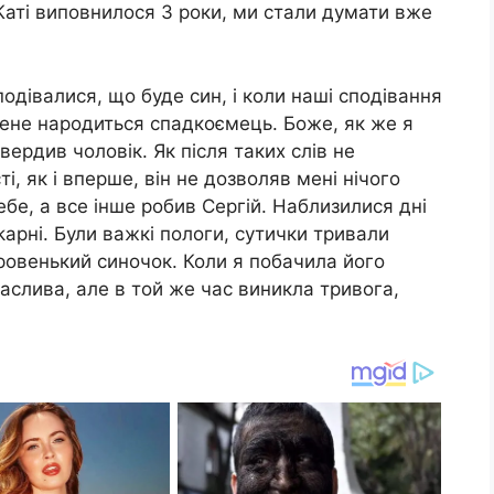
и Каті виповнилося 3 роки, ми стали думати вже
сподівалися, що буде син, і коли наші сподівання
мене народиться спадкоємець. Боже, як же я
вердив чоловік. Як після таких слів не
і, як і вперше, він не дозволяв мені нічого
ебе, а все інше робив Сергій. Наблизилися дні
ліkарні. Були важкі пологи, сутички тривали
ровенький синочок. Коли я побачила його
аслива, але в той же час виникла тривога,