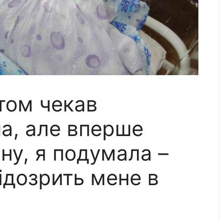
том чекав
а, але вперше
ну, я подумала –
підозрить мене в