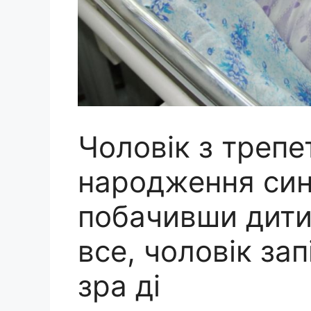
Чоловік з трепе
народження син
побачивши дити
все, чоловік за
зра ді