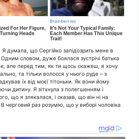
і. Я думала, що Сергійко запідозрить мене в
. Одним словом, дуже боялася зустрічі батька
к, але перед тим, як ти щось скажеш, я хочу
льно, та тільки волосся у нього руде – з
дкував їх від моєї тітоньки. Як вони йому
аючи дитину. Я зітхнула з полегшенням і
го, що я злякалася, і сказав, що він ні на
. В черговий раз розумію, що у виборі чоловіка