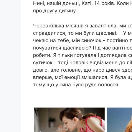
Нині, нашій доньці, Каті, 14 років. Кол
про другу дитину.
Через кілька місяців я заваrітніла; ми 
справдилися, то ми були щасливі. – У 
чекаю на тебе, мій синочок.- постійно т
почуватися щасливою? Під час ваrітност
робити. Я тільки готувала і доглядала с
сутичок, і тоді чоловік відвіз мене до 
довго, але головне, що наро дився здо
вперше, мої емоції змішалися. Я була щ
тому що у сина було руде волосся.