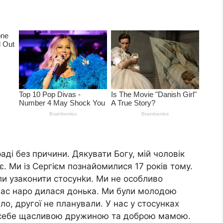
аді без причини. Дякувати Богу, мій чоловік
є. Ми із Сергієм познайомилися 17 років тому.
ли узаконити стосунkи. Ми не особливо
 нас наро дилася донька. Ми були молодою
ло, другої не планували. У нас у стосунках
 себе щасливою дружиною та доброю мамою.