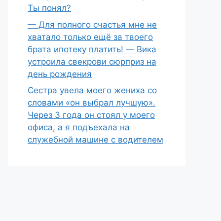
Ты понял?
— Для полного счастья мне не
хватало только ещё за твоего
брата ипотеку платить! — Вика
устроила свекрови сюрприз на
день рождения
Сестра увела моего жениха со
словами «он выбрал лучшую».
Через 3 года он стоял у моего
офиса, а я подъехала на
служебной машине с водителем