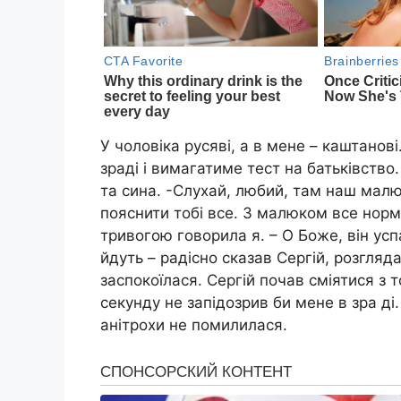
У чоловіка русяві, а в мене – каштанов
зраді і вимагатиме тест на батьківство
та сина. -Слухай, любий, там наш малю
пояснити тобі все. З малюком все норма
тривогою говорила я. – О Боже, він успа
йдуть – радісно сказав Сергій, розгляд
заспокоїлася. Сергій почав сміятися з то
секунду не запідозрив би мене в зра ді
анітрохи не помилилася.