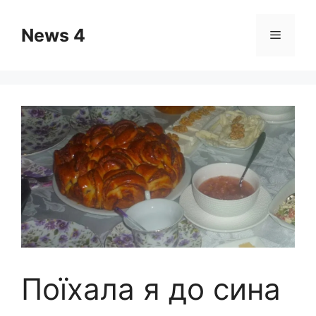
Skip
to
News 4
Menu
content
Поїхала я до сина