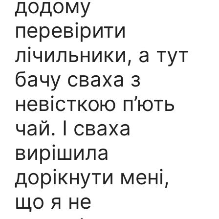
додому
перевірити
лічильники, а тут
бачу сваха з
невісткою п’ють
чай. І сваха
вирішила
дорікнути мені,
що я не