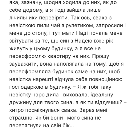
яка, зазначу, щодня ходила до них, як до
себе додому, а я тоді зайшла лише
лічильники перевіряти. Так ось, сваха з
невісткою пили чай з рулетиком, запросили і
мене до столу, і тут мати Наді почала мене
звітувати за те, що син з Надею вже рік
живуть у цьому будинку, а я все не
переоформлю квартиру на них. Прошу
зауважити, вона наполягала на тому, щоб я
переоформляла будинок саме на них, щоб
невістка нарешті відчула себе повноцінною
господаркою в будинку. – Я ж тобі таку
невістку наро дила і виховала, ідеальну
дружину для твого сина, а як ти віддячиш? –
хитро посміхнулася сваха. Зараз мені
страաно, як би вони і мого сина не
перетягнули на свій бік…