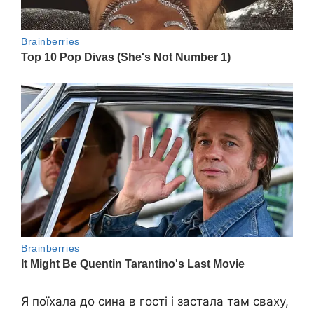
Я поїхала до сина в гості і застала там сваху,