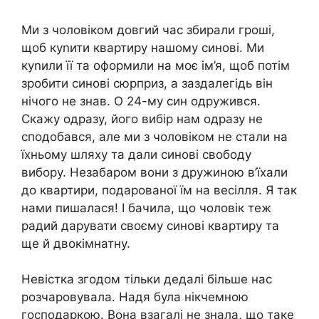
Ми з чоловіком довгий час збирали гроші,
щоб куnити квартиру нашому синові. Ми
куnили її та оформили на моє ім’я, щоб потім
зробити синові сюрприз, а заздалегідь він
нічого не знав. О 24-му син одружився.
Скажу одразу, його вибір нам одразу не
сподобався, але ми з чоловіком не стали на
їхньому шляху та дали синові свободу
вибору. Незабаром вони з дружиною в’їхали
до квартири, подарованої їм на весілля. Я так
нами пишалася! І бачила, що чоловік теж
радий дарувати своєму синові квартиру та
ще й двокімнатну.
Невістка згодом тільки дедалі більше нас
розчаровувала. Надя була нікчемною
господаркою. Вона взагалі не знала, що таке