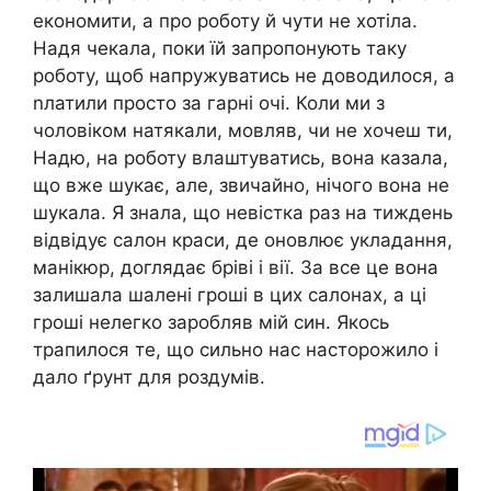
економити, а про роботу й чути не хотіла.
Надя чекала, поки їй запропонують таку
роботу, щоб напружуватись не доводилося, а
nлатили просто за гарні очі. Коли ми з
чоловіком натякали, мовляв, чи не хочеш ти,
Надю, на роботу влаштуватись, вона казала,
що вже шукає, але, звичайно, нічого вона не
шукала. Я знала, що невістка раз на тиждень
відвідує салон краси, де оновлює укладання,
манікюр, доглядає бріві і вії. За все це вона
залишала шалені гроші в цих салонах, а ці
гроші нелегко заробляв мій син. Якось
трапилося те, що сильно нас насторожило і
дало ґрунт для роздумів.