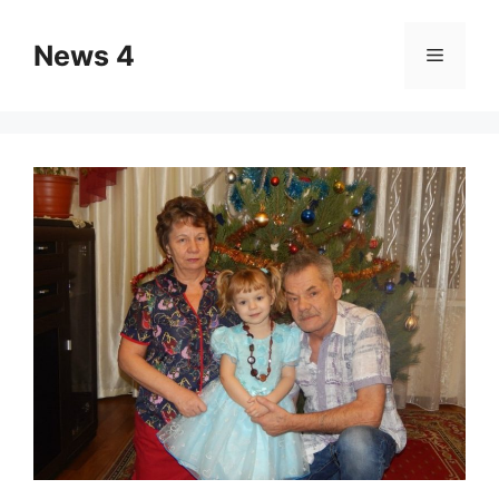
Skip
to
News 4
Menu
content