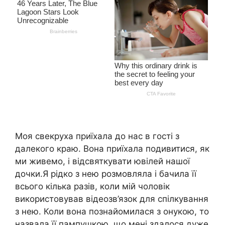
Моя свекруха приїхала до нас в гості з
далекого краю. Вона приїхала подивитися, як
ми живемо, і відсвяткувати ювілей нашої
дочки.Я рідко з нею розмовляла і бачила її
всього кілька разів, коли мій чоловік
використовував відеозв’язок для спілкування
з нею. Коли вона познайомилася з онукою, то
назвала її пампушкою, що мені здалося дуже