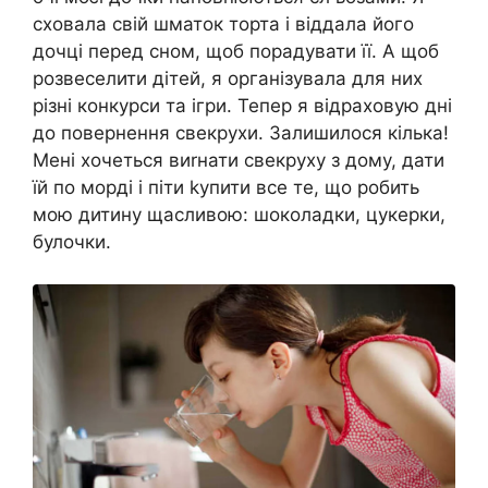
сховала свій шматок торта і віддала його
дочці перед сном, щоб порадувати її. А щоб
розвеселити дітей, я організувала для них
різні конкурси та ігри. Тепер я відраховую дні
до повернення свекрухи. Залишилося кілька!
Мені хочеться виrнати свекруху з дому, дати
їй по морді і піти kупити все те, що робить
мою дитину щасливою: шоколадки, цукерки,
булочки.