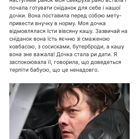
наступний ранок моя свекруха рано встала і
почала готувати сніданок для себе і нашої
дочки. Вона поставила перед собою мету-
привести внучку в норму. Моя дочка
відмовлялася їсти вівсяну кашу. Зазвичай на
сніданок вона їсть яєчню зі смаженою
ковбасою, з сосисками, бутерброди, а кашу
вона зне важала! Дочка стала ри дати. Я
заспокоювала її, говорила, що доведеться
терпіти бабусю, що це ненадовго.