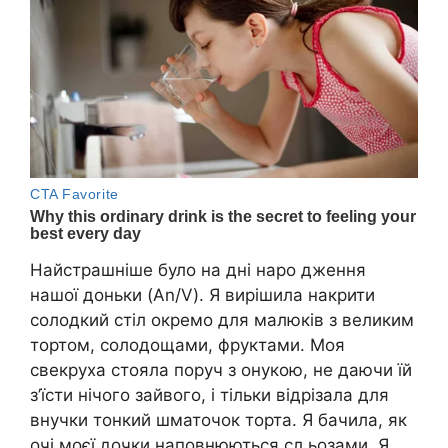
Найстрашніше було на дні наро дження
нашої доньки (An/V). Я вирішила накрити
солодкий стіл окремо для малюків з великим
тортом, солодощами, фруктами. Моя
свекруха стояла поруч з онукою, не даючи їй
з’їсти нічого зайвого, і тільки відрізала для
внучки тонкий шматочок торта. Я бачила, як
очі моєї дочки наповнюються сл ьозами. Я