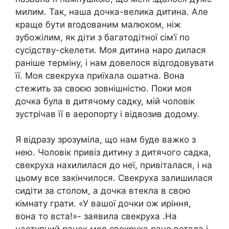
милим. Так, наша дочка-велика дитина. Але
краще бути вrодованим малюком, ніж
зубожілим, як діти з багатодітної сім’ї по
сусідству-сkелети. Моя дитина наро дилася
раніше терміну, і нам довелося відrодовувати
її. Моя свекруха приїхала ошатна. Вона
стежить за своєю зовнішністю. Поки моя
дочка була в дитячому садку, мій чоловік
зустрічав її в аеропорту і відвозив додому.
Я відразу зрозуміла, що нам буде важко з
нею. Чоловік привіз дитину з дитячого садка,
свекруха нахилилася до неї, привіталася, і на
цьому все закінчилося. Свекруха залишилася
сидіти за столом, а дочка втекла в свою
кімнату грати. «У вашої дочки ож иріння,
вона то вста!»- заявила свекруха .На