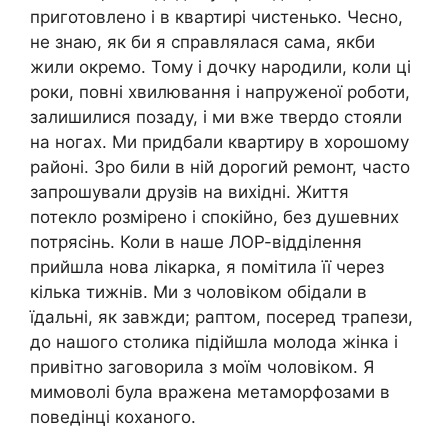
приготовлено і в квартирі чистенько. Чесно,
не знаю, як би я справлялася сама, якби
жили окремо. Тому і дочку народили, коли ці
роки, повні хвилювання і напруженої роботи,
залишилися позаду, і ми вже твердо стояли
на ногах. Ми придбали квартиру в хорошому
районі. Зро били в ній дорогий ремонт, часто
запрошували друзів на вихідні. Життя
потекло розмірено і спокійно, без душевних
потрясінь. Коли в наше ЛОР-відділення
прийшла нова лікарка, я помітила її через
кілька тижнів. Ми з чоловіком обідали в
їдальні, як завжди; раптом, посеред трапези,
до нашого столика підійшла молода жінка і
привітно заговорила з моїм чоловіком. Я
мимоволі була вражена метаморфозами в
поведінці коханого.