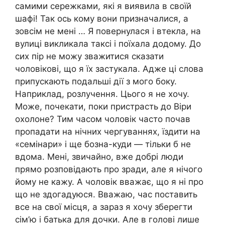
самими сережками, які я виявила в своїй
шафі! Так ось кому вони призначалися, а
зовсім не мені … Я повернулася і втекла, на
вулиці викликала таксі і поїхала додому. До
сих пір не можу зважитися сказати
чоловікові, що я їх застукала. Адже ці слова
припускають подальші дії з мого боку.
Наприклад, розлучення. Цього я не хочу.
Може, почекати, поки пристрасть до Віри
охолоне? Тим часом чоловік часто почав
пропадати на нічних чергуваннях, їздити на
«семінари» і ще бозна-куди — тільки б не
вдома. Мені, звичайно, вже добрі люди
прямо розповідають про зради, але я нічого
йому не кажу. А чоловік вважає, що я ні про
що не здогадуюся. Вважаю, час поставить
все на свої місця, а зараз я хочу зберегти
сім’ю і батька для дочки. Але в голові лише