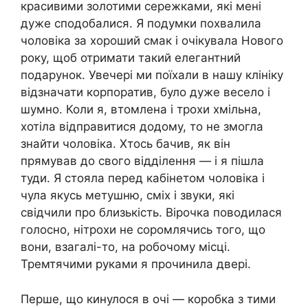
красивими золотими сережками, які мені
дуже сподобалися. Я подумки похвалила
чоловіка за хороший смак і очікувала Нового
року, щоб отримати такий елегантний
подарунок. Увечері ми поїхали в нашу клініку
відзначати корпоратив, було дуже весело і
шумно. Коли я, втомлена і трохи хмільна,
хотіла відправитися додому, то не змогла
знайти чоловіка. Хтось бачив, як він
прямував до свого відділення — і я пішла
туди. Я стояла перед кабінетом чоловіка і
чула якусь метушню, сміх і звуки, які
свідчили про близькість. Вірочка поводилася
голосно, нітрохи не соромлячись того, що
вони, взагалі-то, на робочому місці.
Тремтячими руками я прочинила двері.
Перше, що кинулося в очі — коробка з тими