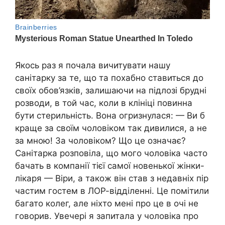
Якось раз я почала вичитувати нашу
санітарку за те, що та похабно ставиться до
своїх обов’язків, залишаючи на підлозі брудні
розводи, в той час, коли в клініці повинна
бути стерильність. Вона огризнулася: — Ви б
краще за своїм чоловіком так дивилися, а не
за мною! За чоловіком? Що це означає?
Санітарка розповіла, що мого чоловіка часто
бачать в компанії тієї самої новенької жінки-
лікаря — Віри, а також він став з недавніх пір
частим гостем в ЛОР-відділенні. Це помітили
багато колег, але ніхто мені про це в очі не
говорив. Увечері я запитала у чоловіка про