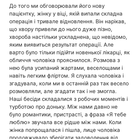
До того ми обговорювали його нову
пацієнтку, жінку у віці, якій випали складна
операція і тривале відновлення. Він нарікав,
що хвору привели до нього дуже пізно,
хвороба настільки ускладнена, що невідомо,
яким виявиться результат операції. Але
варто було тільки підійти новенької лікарці, як
обличчя чоловіка прояснилося. Розмова з
нею була усипаний жартами, веселощами і
навіть легким фліртом. Я слухала чоловіка і
згадувала, коли ми в останній раз так весело
розмовляли, але згадати так і не змогла.
Наші бесіди складалися з робочих моментів і
турботою про доньку. Між нами давно не
було романтики, пристрасті, а фраза «Я тебе
люблю» звучала все рідше між нами. Коли
жінка попрощалася і пішла, лице чоловіка
продовжувало зберігати задоволення від