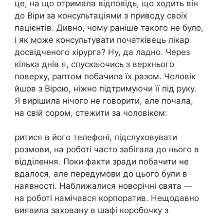
це, на що отримала відповідь, що ходить він
до Віри за консультаціями з приводу своїх
пацієнтів. Дивно, чому раніше такого не було,
і як може консультувати початківець лікар
досвідченого хірурга? Ну, да ладно. Через
кілька днів я, спускаючись з верхнього
поверху, раптом побачила їх разом. Чоловік
йшов з Вірою, ніжно підтримуючи її під руку.
Я вирішила нічого не говорити, але почала,
на свій сором, стежити за чоловіком:
ритися в його телефоні, підслуховувати
розмови, на роботі часто забігала до нього в
відділення. Поки факти зради побачити не
вдалося, але передумови до цього були в
наявності. Наближалися новорічні свята —
на роботі намічався корпоратив. Нещодавно
виявила заховану в шафі коробочку з