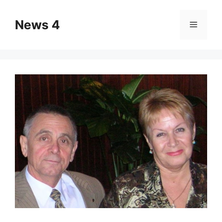
Skip
to
News 4
Menu
content