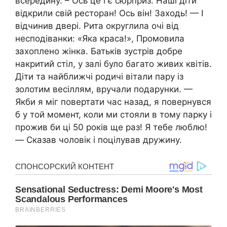
всередину. – Ось це і є сюрприз. Наші діти
відкрили свій ресторан! Ось він! Заходь! — І
відчинив двері. Рита округлила очі від
несподіванки: «Яка краса!», Промовила
захоплено жінка. Батьків зустрів добре
накритий стіл, у залі було багато живих квітів.
Діти та найближчі родичі вітали пару із
золотим весіллям, вручали подарунки. —
Якби я міг повертати час назад, я повернувся
б у той момент, коли ми стояли в тому парку і
прожив би ці 50 років ще раз! Я тебе люблю!
— Сказав чоловік і поцілував дружину.