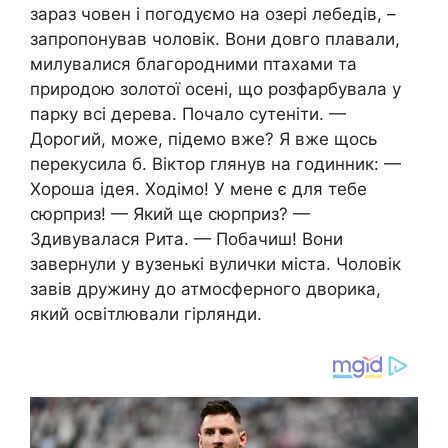
зараз човен і погодуємо на озері лебедів, –
запропонував чоловік. Вони довго плавали,
милувалися благородними птахами та
природою золотої осені, що розфарбувала у
парку всі дерева. Почало сутеніти. —
Дорогий, може, підемо вже? Я вже щось
перекусила б. Віктор глянув на годинник: —
Хороша ідея. Ходімо! У мене є для тебе
сюрприз! — Який ще сюрприз? —
Здивувалася Рита. — Побачиш! Вони
завернули у вузенькі вулички міста. Чоловік
завів дружину до атмосферного дворика,
який освітлювали гірлянди.