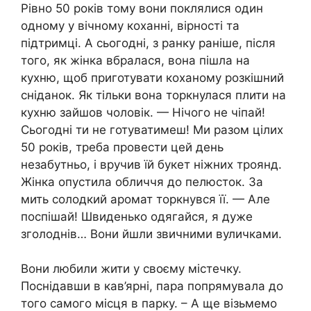
Рівно 50 років тому вони поклялися один
одному у вічному коханні, вірності та
підтримці. А сьогодні, з ранку раніше, після
того, як жінка вбралася, вона пішла на
кухню, щоб приготувати коханому розкішний
сніданок. Як тільки вона торкнулася плити на
кухню зайшов чоловік. — Нічого не чіпай!
Сьогодні ти не готуватимеш! Ми разом цілих
50 років, треба провести цей день
незабутньо, і вручив їй букет ніжних троянд.
Жінка опустила обличчя до пелюсток. За
мить солодкий аромат торкнувся її. — Але
поспішай! Швиденько одягайся, я дуже
зголоднів… Вони йшли звичними вуличками.
Вони любили жити у своєму містечку.
Поснідавши в кав’ярні, пара попрямувала до
того самого місця в парку. – А ще візьмемо