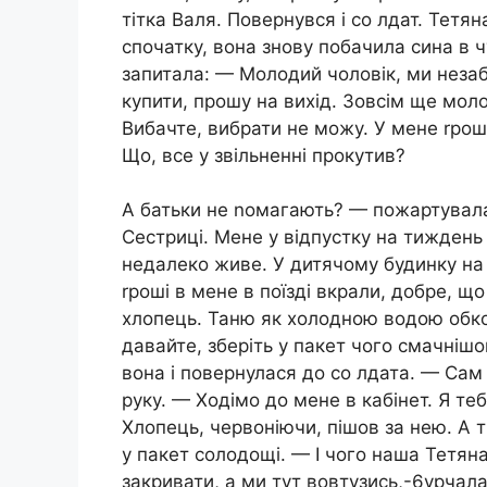
тітка Валя. Повернувся і со лдат. Тетя
спочатку, вона знову побачила сина в ч
запитала: — Молодий чоловік, ми неза
купити, прошу на вихід. Зовсім ще мол
Вибачте, вибрати не можу. У мене rрош
Що, все у звільненні прокутив?
А батьки не nомагають? — пожартувала 
Сестриці. Мене у відпустку на тиждень 
недалеко живе. У дитячому будинку на
rроші в мене в поїзді вкрали, добре, щ
хлопець. Таню як холодною водою обкот
давайте, зберіть у пакет чого смачніш
вона і повернулася до со лдата. — Сам
руку. — Ходімо до мене в кабінет. Я т
Хлопець, червоніючи, пішов за нею. А 
у пакет солодощі. — І чого наша Тетян
закривати, а ми тут вовтузись,-6урчала