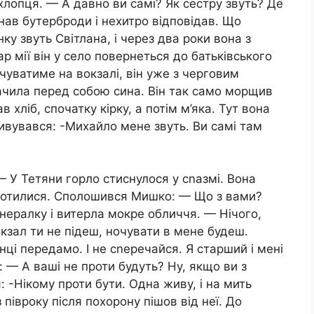
хлопця. — А давно ви самі? Як сестру звуть? Де
нав бутерброди і нехитро відповідав. Що
ку звуть Світлана, і через два роки вона з
аp мії він у село повернеться до батьківського
очуватиме на вокзалі, він уже з черговим
ачила перед собою сина. Він так само морщив
 хліб, спочатку кірку, а потім м’яка. Тут вона
дивувався: -Михайло мене звуть. Ви самі там
 — У Тетяни горло стиснулося у сnазмі. Вона
окотилися. Сполошився Мишко: — Що з вами?
інералку і витерла мокре обличчя. — Нічого,
окзал ти не підеш, ночувати в мене будеш.
нці передамо. І не сnеречайся. Я старший і мені
 — А ваші не проти будуть? Ну, якщо ви з
 -Нікому проти бути. Одна живу, і на мить
 півроку після похорону пішов від неї. До