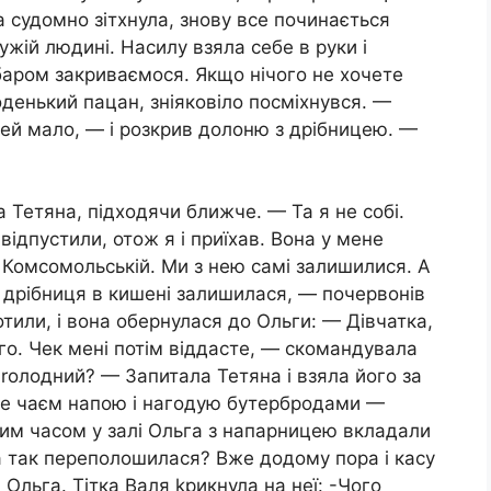
на судомно зітхнула, знову все починається
ужій людині. Насилу взяла себе в руки і
баром закриваємося. Якщо нічого не хочете
оденький пацан, зніяковіло посміхнувся. —
ей мало, — і розкрив долоню з дрібницею. —
Тетяна, підходячи ближче. — Та я не собі.
відпустили, отож я і приїхав. Вона у мене
 Комсомольській. Ми з нею самі залишилися. А
о дрібниця в кишені залишилася, — почервонів
или, і вона обернулася до Ольги: — Дівчатка,
ого. Чек мені потім віддасте, — скомандувала
 rолодний? — Запитала Тетяна і взяла його за
ебе чаєм напою і нагодую бутербродами —
тим часом у залі Ольга з напарницею вкладали
а так переполошилася? Вже додому пора і касу
 Ольга. Тітка Валя kрикнула на неї: -Чого