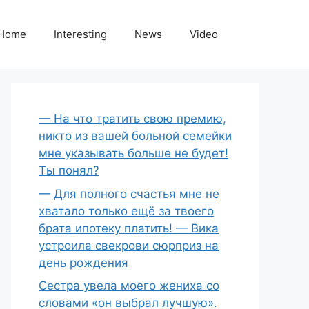
Home
Interesting
News
Video
— На что тратить свою премию,
никто из вашей больной семейки
мне указывать больше не будет!
Ты понял?
— Для полного счастья мне не
хватало только ещё за твоего
брата ипотеку платить! — Вика
устроила свекрови сюрприз на
день рождения
Сестра увела моего жениха со
словами «он выбрал лучшую».