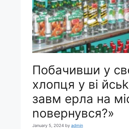
Побачивши у св
хлопця у вi йсь
завм ерла на мі
nовернувся?»
January 5, 2024
by
admin