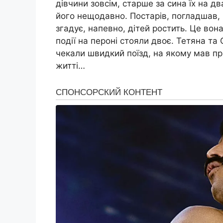
дівчини зовсім, старше за сина їх на дв
його нещодавно. Постарів, погладшав,
згадує, напевно, дітей ростить. Це вона
події на пероні стояли двоє. Тетяна та
чекали швидкий поїзд, на якому мав п
житті…