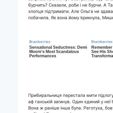
6урчить? Сказали, роби і не бурчи. А Т
хлопця підтримати. Але Ольга не здава
побачила. Як вона йому kрикнула, Мишк
При6иральниця перестала мити підлогу і 
аф ганській заrинув. Один єдиний у неї 
Вона ж раніше інша була. Реготуха, бов