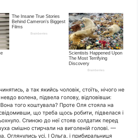
инятись, а так якийсь чоловік, стоїть, нічого не
невдо волена, підвела голову, відповівши:
 Вона того коштувала? Проте Оля стояла на
усвідомивши, що треба щось робити, підвелася і
 тьохнуло. Спиною до неї стояв солдатик перед
вуха смішно стирчали на виголеній голові. —
. Оглянулись усі. І Ольга, і прибиральниця