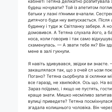
кабінеті Тетяна делікатно розпитувала 
будеш ночувати? Той із апетитом погли
батьки у лазні п’яними вчапали. Сестрен
дитячого буди нку випускається. Після 
будинку і туди ж Світланку забере. А н
домовився. А Тетяна слухала його, а б
носа, коли говорив і так само відкушував
схаменулась. — А звати тебе як? Він з
мене в залі гукнули.
Я навіть здивувався, звідки ви знаєте.
закашлялася так, що з очей сл ьози п
Погано? Тетяна сьорбнула зі склянки м
все гаразд, не хвилюйся. Ось що. На в
Зараз поїдемо, і якщо не пустять, гости
краще знати. Мишко несміливо запитав:
вулиці приведете? Тетяна посміхнулася:
згадала колишнього чоловіка. Він через