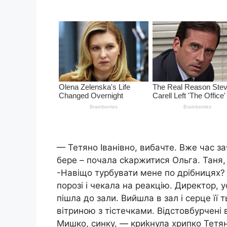
— Тетяно Іванівно, вибачте. Вже час зач
бере – почала сkаржитися Ольга. Таня, 
-Навіщо турбувати мене по дрібницях?
порозі і чекала на реакцію. Директор, 
пішла до зали. Вийшла в зал і серце її
вітриною з тістечками. Відстовбурчені 
Мишко, синку, — криkнула хрипко Тетяна