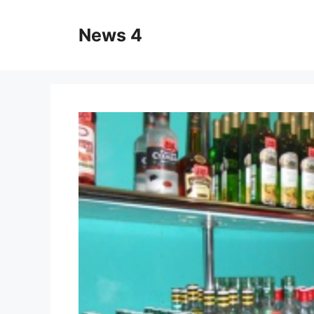
Skip
to
News 4
content