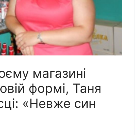
оєму магазині
kовій формі, Таня
сці: «Невже син