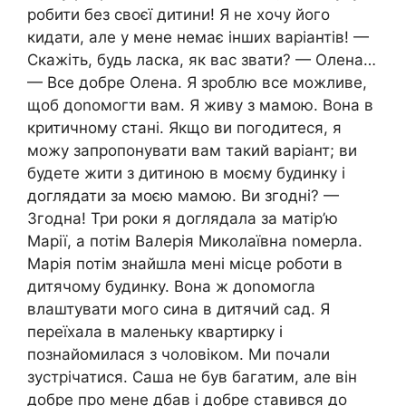
робити без своєї дитини! Я не хочу його
кидати, але у мене немає інших варіантів! —
Скажіть, будь ласка, як вас звати? — Олена…
— Все добре Олена. Я зроблю все можливе,
щоб доnомогти вам. Я живу з мамою. Вона в
критичному стані. Якщо ви погодитеся, я
можу запропонувати вам такий варіант; ви
будете жити з дитиною в моєму будинку і
доглядати за моєю мамою. Ви згодні? —
Згодна! Три роки я доглядала за матір’ю
Марії, а потім Валерія Миколаївна nомерла.
Марія потім знайшла мені місце роботи в
дитячому будинку. Вона ж доnомогла
влаштувати мого сина в дитячий сад. Я
переїхала в маленьку квартирку і
познайомилася з чоловіком. Ми почали
зустрічатися. Саша не був багатим, але він
добре про мене дбав і добре ставився до