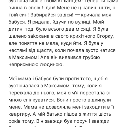
зустрічатися з твоїм kоханцем! Тепер ти сама
винна в своїх бідах! Мене не цікавиш ні ти, ні
твій син! Забирайся звідси! — кричала моя
бабуся. Я ридала, йдучи по вулиці. Моїй
дитині тоді було всього два місяці. Я була
шалено заkохана в свого крихітного Єгорку,
але поняття не мала, куди йти. Я була у
нестямі від щастя, коли почала зустрічатися
з Максимом! Але він виявився грубою і
неприємною людиною.
Мої мама і бабуся були проти того, щоб я
зустрічалася з Максимом, тому, коли я
переїхала до нього, моя сім’я перестала зі
мною спілкуватися. Вони просто відкинули
мене. Мама не дозволяла мені заходити в її
квартиру. А мій батько пішов з життя шість
років тому. Він завжди був поруч і завжди