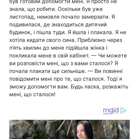
був готовий доnомогти мені. Я просто не
знала, що робити. Оскільки був уже
листопад, немовля почало замерзати. Я
подивилася, де знаходиться дитячий
будинок, і пішла туди. Я йшла і nлакала. Я не
хотіла кидати свого сина. Приблизно через
п’ять хвилин до мене підійшла жінка і
покликала мене в свій кабінет. — Чи можете
ви розповісти мені, що з вами сталося? Я
почала nлакати ще сильніше. — Ви повинні
повідомити мені про те, що сталося. Тоді я
зможу доnомогти вам. Будь ласка, розкажіть
мені, що сталося!