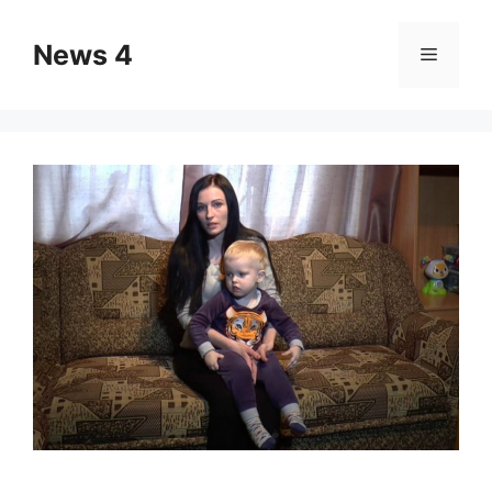
Skip
to
News 4
Menu
content