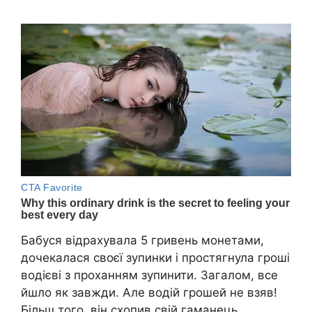
Бабуся відрахувала 5 гривень монетами,
дочекалася своєї зупинки і простягнула гроші
водієві з проханням зупинити. Загалом, все
йшло як завжди. Але водій грошей не взяв!
Більш того, він схопив свій гаманець,