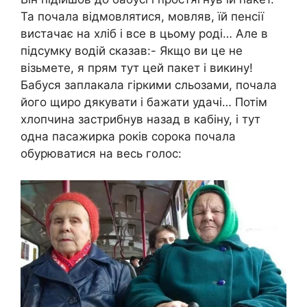
Та почала відмовлятися, мовляв, їй пенсії
вистачає на хліб і все в цьому роді… Але в
підсумку водій сказав:- Якщо ви це не
візьмете, я прям тут цей пакет і викину!
Бабуся заплакала гіркими сльозами, почала
його щиро дякувати і бажати удачі… Потім
хлопчина застрибнув назад в кабіну, і тут
одна пасажирка років сорока почала
обурюватися на весь голос: