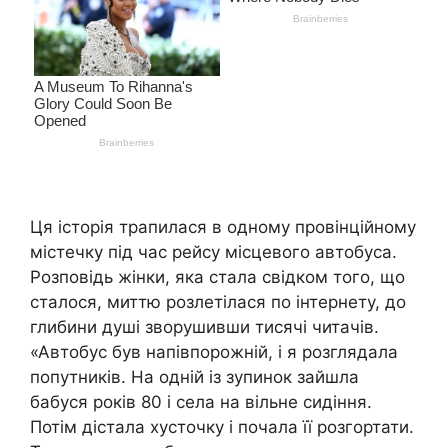
Ця історія трапилася в одному провінційному
містечку під час рейсу місцевого автобуса.
Розповідь жінки, яка стала свідком того, що
сталося, миттю розлетілася по інтернету, до
глибини душі зворушивши тисячі читачів.
«Автобус був напівпорожній, і я розглядала
попутників. На одній із зупинок зайшла
бабуся років 80 і села на вільне сидіння.
Потім дістала хусточку і почала її розгортати.