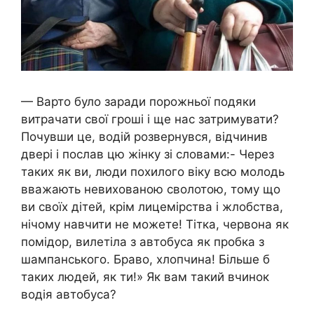
— Варто було заради порожньої подяки
витрачати свої гроші і ще нас затримувати?
Почувши це, водій розвернувся, відчинив
двері і послав цю жінку зі словами:- Через
таких як ви, люди похилого віку всю молодь
вважають невихованою сволотою, тому що
ви своїх дітей, крім лицемірства і жлобства,
нічому навчити не можете! Тітка, червона як
помідор, вилетіла з автобуса як пробка з
шампанського. Браво, хлопчина! Більше б
таких людей, як ти!» Як вам такий вчинок
водія автобуса?