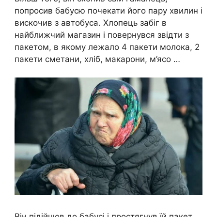
попросив бабусю почекати його пару хвилин і
вискочив з автобуса. Хлопець забіг в
найближчий магазин і повернувся звідти з
пакетом, в якому лежало 4 пакети молока, 2
пакети сметани, хліб, макарони, м’ясо …
Він підійшов до бабусі і простягнув їй пакет.