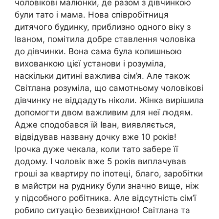
чоловікові малюнки, де разом з дівчинкою
були тато і мама. Нова співробітниця
дитячого будинку, приблизно одного віку з
Іваном, помітила добре ставлення чоловіка
до дівчинки. Вона сама була колишньою
вихованкою цієї установи і розуміла,
наскільки дитині важлива сім’я. Але також
Світлана розуміла, що самотньому чоловікові
дівчинку не віддадуть ніколи. Жінка вирішила
допомогти двом важливим для неї людям.
Адже сподобався їй Іван, виявляється,
відвідував названу дочку вже 10 років!
Ірочка дуже чекала, коли тато забере її
додому. І чоловік вже 5 років виплачував
гроші за квартиру по іпотеці, благо, заробітки
в майстри на руднику були значно вище, ніж
у підсобного робітника. Але відсутність сім’ї
робило ситуацію безвихідною! Світлана та