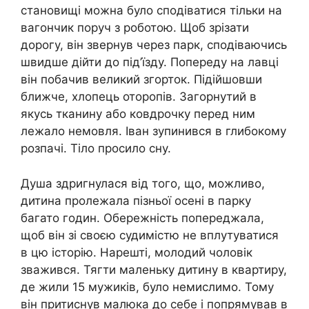
становищі можна було сподіватися тільки на
вагончик поруч з роботою. Щоб зрізати
дорогу, він звернув через парк, сподіваючись
швидше дійти до під’їзду. Попереду на лавці
він побачив великий згорток. Підійшовши
ближче, хлопець оторопів. Загорнутий в
якусь тканину або ковдрочку перед ним
лежало немовля. Іван зупинився в глибокому
розпачі. Тіло просило сну.
Душа здригнулася від того, що, можливо,
дитина пролежала пізньої осені в парку
багато годин. Обережність попереджала,
щоб він зі своєю судимістю не вплутуватися
в цю історію. Нарешті, молодий чоловік
зважився. Тягти маленьку дитину в квартиру,
де жили 15 мужиків, було немислимо. Тому
він притиснув малюка до себе і попрямував в