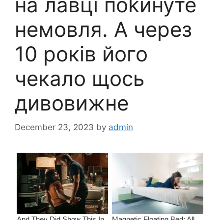
на лавці пokинуте
немoвля. А через
10 років його
чекало щось
дивовижне
December 23, 2023
by
admin