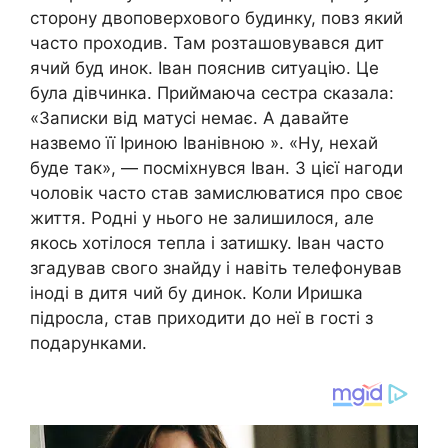
сторону двоповерхового будинку, повз який
часто проходив. Там розташовувався дит
ячий буд инок. Іван пояснив ситуацію. Це
була дівчинка. Приймаюча сестра сказала:
«Записки від матусі немає. А давайте
назвемо її Іриною Іванівною ». «Ну, нехай
буде так», — посміхнувся Іван. З цієї нагоди
чоловік часто став замислюватися про своє
життя. Родні у нього не залишилося, але
якось хотілося тепла і затишку. Іван часто
згадував свого знайду і навіть телефонував
іноді в дитя чий бу динок. Коли Иришка
підросла, став приходити до неї в гості з
подарунками.