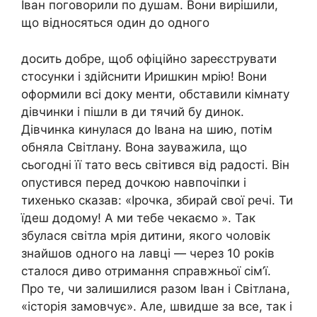
Іван поговорили по душам. Вони вирішили,
що відносяться один до одного
досить добре, щоб офіційно зареєструвати
стосунки і здійснити Иришкин мрію! Вони
оформили всі доку менти, обставили кімнату
дівчинки і пішли в ди тячий бу динок.
Дівчинка кинулася до Івана на шию, потім
обняла Світлану. Вона зауважила, що
сьогодні її тато весь світився від радості. Він
опустився перед дочкою навпочіпки і
тихенько сказав: «Ірочка, збирай свої речі. Ти
їдеш додому! А ми тебе чекаємо ». Так
збулася світла мрія дитини, якого чоловік
знайшов одного на лавці — через 10 років
сталося диво отримання справжньої сім’ї.
Про те, чи залишилися разом Іван і Світлана,
«історія замовчує». Але, швидше за все, так і