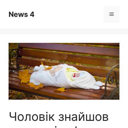
Skip
to
News 4
Menu
content
Чоловік знайшов