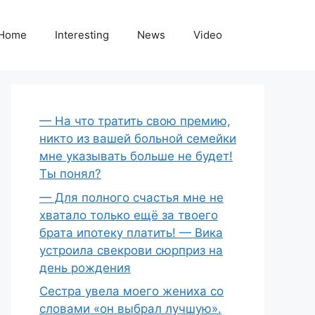
Home
Interesting
News
Video
— На что тратить свою премию,
никто из вашей больной семейки
мне указывать больше не будет!
Ты понял?
— Для полного счастья мне не
хватало только ещё за твоего
брата ипотеку платить! — Вика
устроила свекрови сюрприз на
день рождения
Сестра увела моего жениха со
словами «он выбрал лучшую».