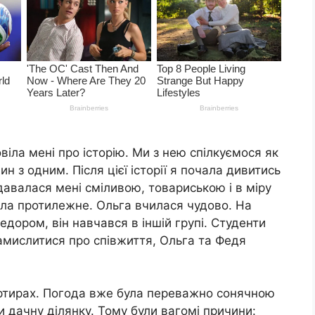
іла мені про історію. Ми з нею спілкуємося як
н з одним. Після цієї історії я почала дивитись
авалася мені сміливою, товариською і в міру
ела протилежне. Ольга вчилася чудово. На
дором, він навчався в іншій групі. Студенти
замислитися про співжиття, Ольга та Федя
ртирах. Погода вже була переважно сонячною
и дачну ділянку. Тому були вагомі причини: