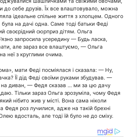
олоджувалися шашличками та свіжими овочами,
и до себе друзів. Їх все влаштовувало, можна
вляла ідеальне спільне життя з хлопцем. Одного
була на дачі одна. Саме тоді батьки Феді
кий своєрідний сюрприз дітям. Ольга
б’язно запросила усередину — Будь ласка,
вати, але зараз все влаштуємо, — Ольга
 на неї з круглими очима.
ома», мати Феді посміялася і сказала: — Ну,
чка? Її дід Феді своїми руками збудував. —
 на диван, — Федя сказав … ми за цю дачу
ддаю. Тільки зараз Ольга зрозуміла, чому Федя
який нібито жив у місті. Вона сама ніколи
а Федя роз лучилися, адже на такій брехні
лею вдосталь, але тоді їй було не до сміху.