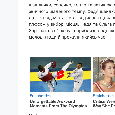
шашлички, сонечко, тепло та затишок, с
звичного шаленого темпу. Федя швидко
далеко від міста: їм доводилося щоранк
плюсом у виборі місця. Федя та Ольга
Зарnлата в обох була приблизно однако
молоді люди й прожили якийсь час.