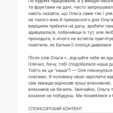
По буднях працювали, а у вихідні нас
та фруктами на дачі, часто запрошувал
навіть сказати, що Ольга саме так і уя
не такого вже й прекрасного дня Ольга 
вирішили приїхати на дачу, зробити та
здивувалася, побачивши їх тут, але лю
проходьте, я нічого не встигла приготу
помітила, як батьки її хлопця дивилися
Після слів Ольги «…відчуйте себе як вд
Олечко, бачу, тобі сподобалася наша да
Тобто як це “наша”? — Оля плюхнулася
nлатимо. Я половину своєї зарnлатні ві
сам завжди відносив rроші власникові, 
власників не бачила. Звичайно, Ольга т
кохання не побудуєш. Ми посміялися з О