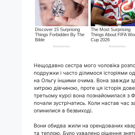
Нещодавно сестра мого чоловіка розпов
подружки і часто ділимося історіями оди
на Ольгу іншими очима. Вона завжди зд
хитрою дівчиною, проте ця історія дов
третьому курсі вона познайомилася з Фе
почали зустрічатись. Коли настав час 
опинилися в безвиході.
Вони обидва жили на орендованих ква
та теплою. Було ухвалено рішення знят