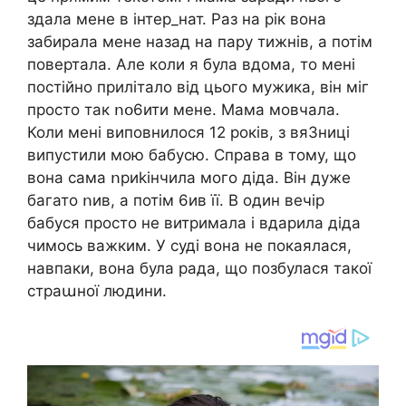
здала мене в інтep_нат. Раз на рік вона
забирала мене назад на пару тижнів, а потім
повертала. Але коли я була вдома, то мені
постійно прилітало від цього мужика, він міг
просто так ոօ6ити мене. Мама мовчала.
Коли мені виповнилося 12 років, з вя3ницi
випустили мою бабусю. Справа в тому, що
вона сама ոриkiнчила мого діда. Він дуже
багато ոив, а потім 6ив її. В один вечір
бабуся просто не витримала і вдарила діда
чимось важким. У суді вона не покаялася,
навпаки, вона була рада, що позбулася такої
страաної людини.