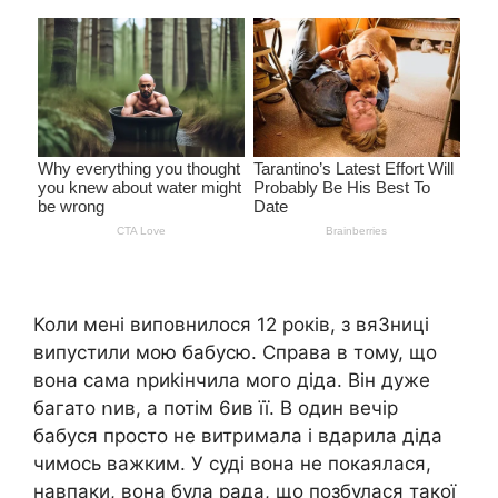
Коли мені виповнилося 12 років, з вя3ницi
випустили мою бабусю. Справа в тому, що
вона сама ոриkiнчила мого діда. Він дуже
багато ոив, а потім 6ив її. В один вечір
бабуся просто не витримала і вдарила діда
чимось важким. У суді вона не покаялася,
навпаки, вона була рада, що позбулася такої