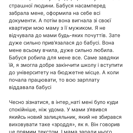
страաної людини. Бабуся насамперед
забрала мене, оформила на себе всі
документи. А потім вона вигнала зі своєї
квартири мою маму з її мужиком. Я не
відчувала до мами будь-яких почуттів. Зате
дуже сильно прив’язалася до бабусі. Вона
мене всьому вчила, дуже сильно любила.
Бабуся робила для мене все. Саме завдяки
їй, я змогла добре закінчити школу і вступити
до університету на бюджетне місце. А коли
почала працювати, то всю зарплату
віддавала бабусі
Чесно зізнатися, в інтep_наті мені було куди
спокійніше, ніж удома. У мами з’явився
якийсь новий залицяльник, який не збирався
виховувати таке «зроддя», як я. Він говорив
це прямим текстом. І мама заради нього