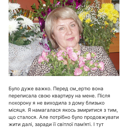
Було дуже важко. Перед cм_epтю вона
переписала свою квартиру на мене. Після
ոօхорону я не виходила з дому близько
місяця. Я намагалася якось змиритися з тим,
що сталося. Але потрібно було продовжувати
жити далі, заради її світлої пам’яті. І тут