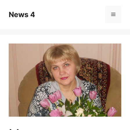
Skip
to
News 4
Menu
content