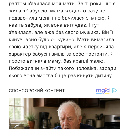
раптом з’явилася моя мати. За ті роки, що я
жила з бабусею, мама жодного разу не
подзвонила мені, і не бачилася зі мною. Я
навіть забула, як вона виглядає. І тут
з’явилася, але вже без свого мужика. Він її
кинув, воно було очікувано. Мати вимагала
свою частку від квартири, але я перейняла
характер бабусі і вміла за себе постояти. Я
просто вигнала маму, без краплі жалю.
Побажала їй знайти такого чоловіка, заради
якого вона змогла б ще раз кинути дитину.