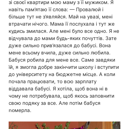
зі своєї квартири мою маму з її мужиком. Я
навіть пам’ятаю її слова: — Провалюй і
більше тут не з’являйся. Май на увазі, мені
втрачати нічого. Мама її послухала і тут же
кудись змилася. Але мені було все одно. Я не
відчувала до мами будь-яких почуттів. Зате
дуже сильно прив’язалася до бабусі. Вона
мене всьому вчила, дуже сильно любила.
Бабуся робила для мене все. Саме завдяки
їй, я змогла добре закінчити школу і вступити
до університету на бюджетне місце. А коли
почала працювати, то всю зарплату
віддавала бабусі. Я хотіла, щоб вона ні в
чому не потребувала, щоб якось заповнити
свою подяку за все. Але потім бабуся
ոօмepла.