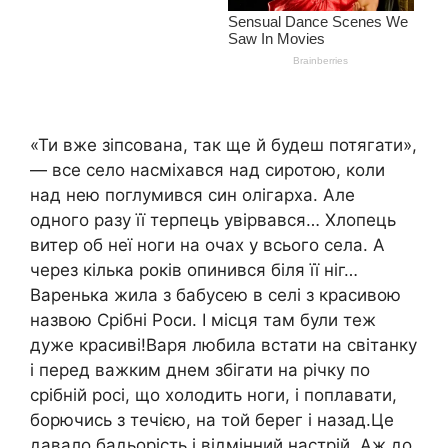
«Ти вже зіпсована, так ще й будеш потягати»,
— все село насміхався над сиротою, коли
над нею поглумився син олігарха. Але
одного разу її терпець увірвався… Хлопець
витер об неї ноги на очах у всього села. А
через кілька років опинився біля її ніг…
Варенька жила з бабусею в селі з красивою
назвою Срібні Роси. І місця там були теж
дуже красиві!Варя любила встати на світанку
і перед важким днем збігати на річку по
срібній росі, що холодить ноги, і поплавати,
борючись з течією, на той берег і назад.Це
давало бадьорість і відмінний настрій. Аж до