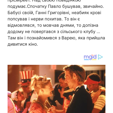
подумає.Спочатку Павло бушував, звичайно.
Бабусі своїй, Ганні Григорівні, неабияк крові
попсував і нерви похитав. То він є
відмовлявся, то мовчав днями, то допізна
додому не повертався з сільського клубу …
Там він і познайомився з Варею, яка прийшла
дивитися кіно.