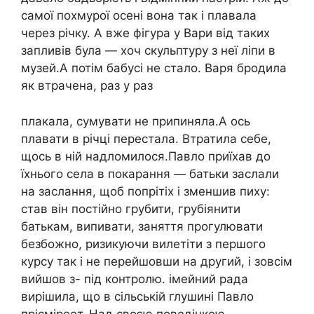
самої похмурої осені вона так і плавала
через річку. А вже фігура у Вари від таких
запливів була — хоч скульптуру з неї ліпи в
музей.А потім бабусі не стало. Варя бродила
як втрачена, раз у раз
плакала, сумувати не припиняла.А ось
плавати в річці перестала. Втратила себе,
щось в ній надломилося.Павло приїхав до
їхнього села в покарання — батьки заслали
на заслання, щоб попрітіх і зменшив пиху:
став він постійно грубити, грубіянити
батькам, випивати, заняття прогулювати
безбожно, ризикуючи вилетіти з першого
курсу так і не перейшовши на другий, і зовсім
вийшов з- під контролю. імейний рада
вирішила, що в сільській глушині Павло
прісміреет. Над своєю поведінкою