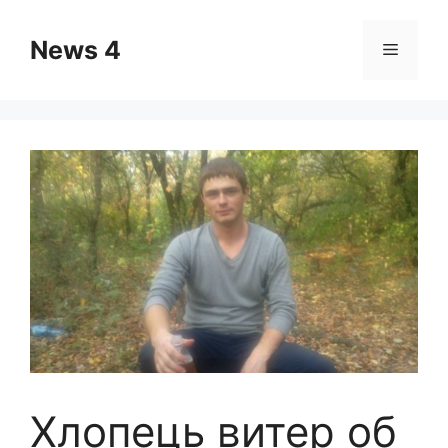
Skip
to
News 4
Menu
content
Хлопець витер об