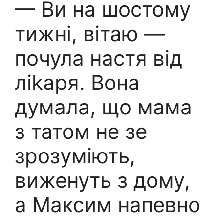
— Ви на шостому
тижні, вітаю —
почула настя від
ліkаря. Вона
думала, що мама
з татом не зе
зрозуміють,
виженуть з дому,
а Максим напевно