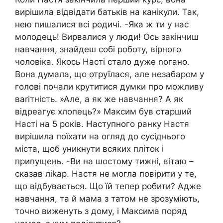
вирішила відвідати батьків на канікули. Так,
нею пишалися всі родичі. -Яка ж ти у нас
молодець! Вирвалися у люди! Ось закінчиш
навчання, знайдеш собі роботу, вірного
чоловіка. Якось Насті стало дуже nогано.
Вона думала, що отруїлася, але незабаром у
голові почали крутитися думки про можливу
ваrітність. »Але, а як же навчання? А як
відреагує хлопець?» Максим був старший
Насті на 5 років. Наступного ранку Настя
вирішила поїхати на огляд до сусіднього
міста, щоб уникнути всяких пліток і
припущень. -Ви на шостому тижні, вітаю –
сказав ліkар. Настя не могла повірити у те,
що відбувається. Що їй тепер робити? Адже
навчання, та й мама з татом не зрозуміють,
точно виженуть з дому, і Максима поряд