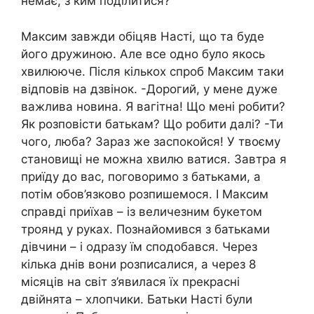
немає, з ким поділитися?
Максим завжди обіцяв Насті, що та буде
його дружиною. Але все одно було якось
хвилююче. Після кількох спроб Максим таки
відповів на дзвінок. -Дорогий, у мене дуже
важлива новина. Я вагітна! Що мені робити?
Як розповісти батькам? Що робити далі? -Ти
чого, люба? Зараз же заспокойся! У твоєму
становищі не можна хвилю ватися. Завтра я
приїду до вас, поговоримо з батьками, а
потім обов’язково розпишемося. І Максим
справді приїхав – із величезним букетом
троянд у руках. Познайомився з батьками
дівчини – і одразу їм сподобався. Через
кілька днів вони розписалися, а через 8
місяців на світ з’явилася їх прекрасні
двійнята – хлопчики. Батьки Насті були