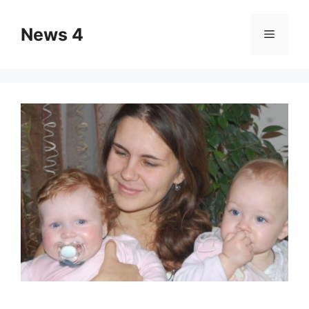
Skip
to
News 4
Menu
content