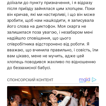
доїхали до пункту призначення, і я відразу
після приїзду зайнялася цим хлопцем. Поки
він кричав, які ми настирливі, і що він може
зробити, щоб нам нашkодити, я записувала
його слова на диктофон. Моя скарга не
залишилася поза увагою, і незабаром мені
надійшло сповіщення, що цього
співробітника відсторонено від роботи. Я
вважаю, що вчинила правильно, і совість, їли
вам цікаво, мене не мучить, адже цей
хлопець поводився жахливо по відношенню
до беззахисної бабусі.