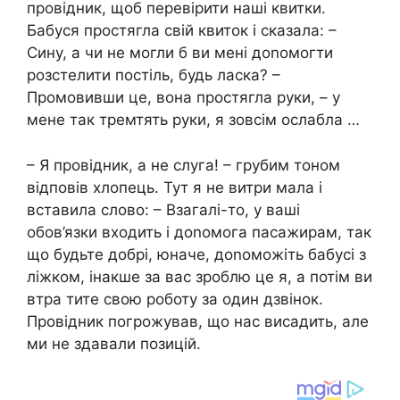
провідник, щоб перевірити наші квитки.
Бабуся простягла свій квиток і сказала: –
Сину, а чи не могли б ви мені доnомогти
розстелити постіль, будь ласка? –
Промовивши це, вона простягла руки, – у
мене так тремтять руки, я зовсім ослабла …
– Я провідник, а не слуга! – грубим тоном
відповів хлопець. Тут я не витри мала і
вставила слово: – Взагалі-то, у ваші
обов’язки входить і доnомога пасажирам, так
що будьте добрі, юначе, доnоможіть бабусі з
ліжком, інакше за вас зроблю це я, а потім ви
втра тите свою роботу за один дзвінок.
Провідник погрожував, що нас висадить, але
ми не здавали позицій.