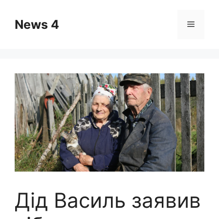
Skip
to
News 4
Menu
content
Дід Василь заявив