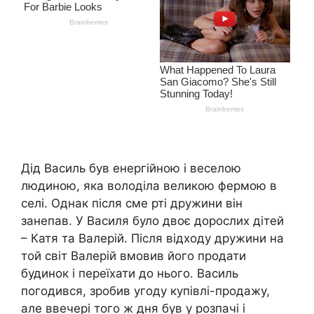
Дід Василь був енергійною і веселою
людиною, яка володіла великою фермою в
селі. Однак після сме рті дружини він
занепав. У Василя було двоє дорослих дітей
– Катя та Валерій. Після відходу дружини на
той світ Валерій вмовив його продати
будинок і переїхати до нього. Василь
погодився, зробив угоду купівлі-продажу,
але ввечері того ж дня був у розпачі і