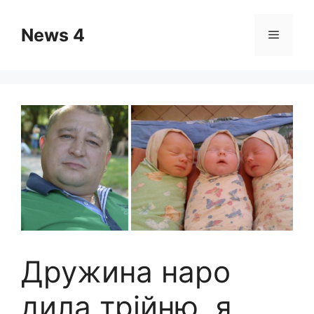
Skip
to
News 4
Menu
content
Дружина наро
дила трійню, я