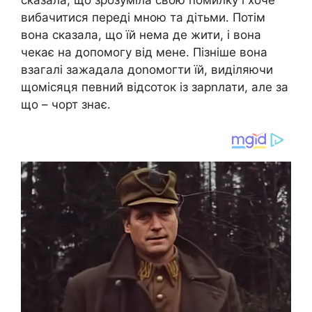
вибачитися переді мною та дітьми. Потім
вона сказала, що їй нема де жити, і вона
чекає на допомогу від мене. Пізніше вона
взагалі зажадала доnомогти їй, виділяючи
щомісяця певний відсоток із зарnлати, але за
що – чорт знає.