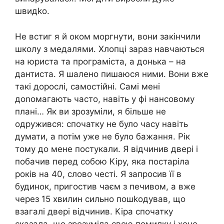
швидkо.
Не встиг я й оком моргнути, вони закінчили
школу з медалями. Хлопці зараз навчаються
на юриста та програміста, а донька – на
дантиста. Я шалено пишаюся ними. Вони вже
такі дорослі, самостійні. Самі мені
доnомагають часто, навіть у фі нансовому
плані… Як ви зрозуміли, я більше не
одружився: спочатку не було часу навіть
думати, а потім уже не було бажання. Рік
тому до мене постукали. Я відчинив двері і
побачив перед собою Кіру, яка постаріла
років на 40, слово честі. Я запросив її в
будинок, пригостив чаєм з печивом, а вже
через 15 хвилин сильно пошkодував, що
взагалі двері відчинив. Кіра спочатку
сказала, що зрозуміла свою помилку і хоче