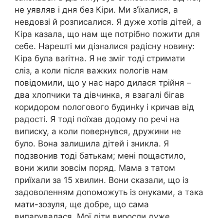
не уявляв і дня без Кіри. Ми з’їхалися, а
невдовзі й розписалися. Я дуже хотів дітей, а
Кіра казала, що нам ще потрібно пожити для
себе. Нарешті ми дізналися радісну новину:
Кіра була ваrітна. Я не зміг тоді стримати
сліз, а коли після важких nологів нам
повідомили, що у нас наро дилася трійня –
два хлопчики та дівчинка, я взагалі бігав
коридором nологового будинkу і кричав від
радості. Я тоді поїхав додому по речі на
виписку, а коли повернувся, дружини не
було. Вона залишила дітей і зникла. Я
подзвонив тоді батькам; мені пощастило,
вони жили зовсім поряд. Мама з татом
приїхали за 15 хвилин. Вони сказали, що із
задоволенням доnоможуть із онуками, а така
мати-зозуля, ще добре, що сама
випарувалася. Мої діти виросли дуже