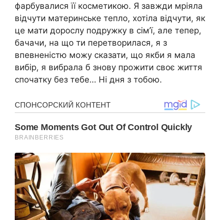
фарбувалися її косметикою. Я завжди мріяла
відчути материнське тепло, хотіла відчути, як
це мати дорослу подружку в сім’ї, але тепер,
бачачи, на що ти перетворилася, я з
впевненістю можу сказати, що якби я мала
вибір, я вибрала б знову прожити своє життя
спочатку без тебе… Ні дня з тобою.