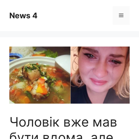
Skip
to
News 4
Menu
content
Чоловік вже мав
бути вдома, але