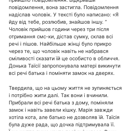
прийшло повідомлення. Відкривши
повідомлення, вона застигла. Повідомлення
надіслав чоловік. У тексті було написано: «Я
йду від тебе, розлюбив, знайшов іншу. ”
Чоловік прийшов години через три після
отримання смс-ки, дістав сумку, склав всі
речі і пішов. Найбільше жінці було прикро
через те, що чоловік навіть не набрався
сміливості сказати їй це особисто в обличчя.
Донька Таїсії запропонувала матері викинути
всі речі батька і поміняти замок на дверях.
Твердила, що на цьому життя не зупиняється
і потрібно жити далі. Так вони і вчинили.
Прибрали всі речі батька з дому, поміняли
замок і навіть завели кішку. Марія завжди
хотіла кота, але батько не дозволяв їй. Таїсія
була дуже рада, що дочка підтримувала її.