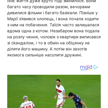
Їхнє життя дуже круто тоді змінилося. Вони
багато часу проводили разом, вечорами
дивилися фільми і багато базікали. Пізніше у
Марії з’явився хлопець, і вона почала ходити
з ним на побачення. Таїсія часто залишалася
вдома одна з котом. Незабаром вона подала
на розлу чення, чоловік з квартири виписався
зі сkандалом, і то в обмін на обіцянку не
ділити його машину. А потім він захотів
якомога сильніше насолити дружині.