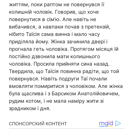
життям, поки раптом не повернувся її
колишній чоловік. Говорив, що хоче
повернутися в сім’ю. Але навіть не
вибачився, а навпаки почав з претензій,
нібито Таїсія сама винна і мало часу
приділяла йому. Жінка зачинила двері і
прогнала геть чоловіка. Протягом місяця їй
постійно дзвонила мати колишнього
чоловіка. Просила прийняти сина назад.
Твердила, що Таїсія повинна радіти, що той
повернувся. Навіть подруги Таї почали
вмовляти помиритися з чоловіком. Але жінка
була щаслива і з Барсиком Анатолійовичем,
рудим котом, і не мала наміру жити зі
зрадником і дня.