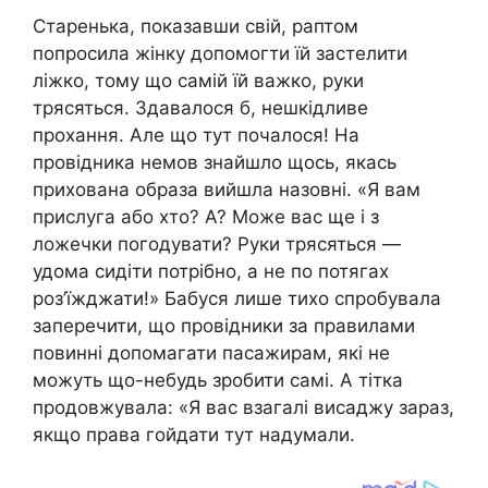
Старенька, показавши свій, раптом
попросила жінку допомогти їй застелити
ліжко, тому що самій їй важко, руки
трясяться. Здавалося б, нешкідливе
прохання. Але що тут почалося! На
провідника немов знайшло щось, якась
прихована образа вийшла назовні. «Я вам
прислуга або хто? А? Може вас ще і з
ложечки погодувати? Руки трясяться —
удома сидіти потрібно, а не по потягах
роз’їжджати!» Бабуся лише тихо спробувала
заперечити, що провідники за правилами
повинні допомагати пасажирам, які не
можуть що-небудь зробити самі. А тітка
продовжувала: «Я вас взагалі висаджу зараз,
якщо права гойдати тут надумали.